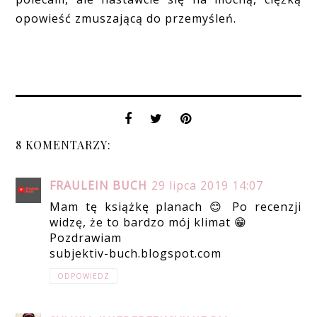
opowieść zmuszającą do przemyśleń.
8 KOMENTARZY:
FRAULEIN BUCH
29 lipca 2019 14:07
Mam tę książkę planach 😊 Po recenzji
widzę, że to bardzo mój klimat 😁
Pozdrawiam
subjektiv-buch.blogspot.com
ODPOWIEDZ