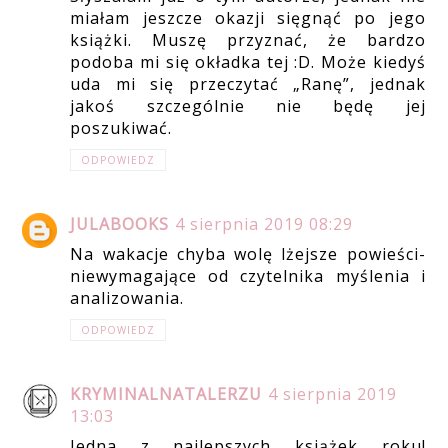
miałam jeszcze okazji sięgnąć po jego
książki. Muszę przyznać, że bardzo
podoba mi się okładka tej :D. Może kiedyś
uda mi się przeczytać „Ranę”, jednak
jakoś szczególnie nie będę jej
poszukiwać.
ODPOWIEDZ
JULABOOKS
4 sierpnia 2019 08:29
Na wakacje chyba wolę lżejsze powieści-
niewymagające od czytelnika myślenia i
analizowania.
ODPOWIEDZ
KRYMINALNATALERZU
4 sierpnia 2019
13:03
Jedna z najlepszych książek roku!