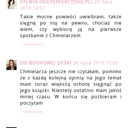
SYLWIA (NIEPERFEKCYJNIE.PL)
29 lipca
2019 14:57
Takie mocne powieści uwielbiam, także
sięgnę po nią na pewno, chociaż nie
wiem, czy wybiorę ją na pierwsze
spotkanie z Chmielarzem.
ODPOWIEDZ
DO BOOKOWEJ DESKI
30 lipca 2019 12:09
Chmielarza jeszcze nie czytałam, pomimo
że z każdą kolejną opinią na jego temat
mam coraz większą ochotę sięgnąć po
jego książki. Niestety ostatnio mam jakoś
mniej czasu. W końcu się pozbieram i
poczytam
ODPOWIEDZ