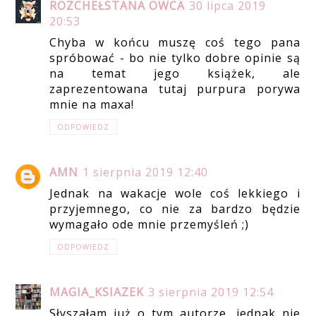
ROZCHEŁSTANA OWCA
30 lipca 2019
20:53
Chyba w końcu muszę coś tego pana
spróbować - bo nie tylko dobre opinie są
na temat jego książek, ale
zaprezentowana tutaj purpura porywa
mnie na maxa!
ODPOWIEDZ
AMN
1 sierpnia 2019 12:40
Jednak na wakacje wole coś lekkiego i
przyjemnego, co nie za bardzo będzie
wymagało ode mnie przemyśleń ;)
ODPOWIEDZ
MAGIA_KSIAZEK
3 sierpnia 2019 12:54
Słyszałam już o tym autorze, jednak nie