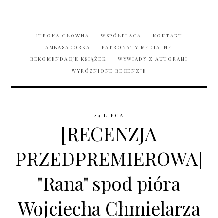
STRONA GŁÓWNA
WSPÓŁPRACA
KONTAKT
AMBASADORKA
PATRONATY MEDIALNE
REKOMENDACJE KSIĄŻEK
WYWIADY Z AUTORAMI
WYRÓŻNIONE RECENZJE
29 LIPCA
[RECENZJA
PRZEDPREMIEROWA]
"Rana" spod pióra
Wojciecha Chmielarza