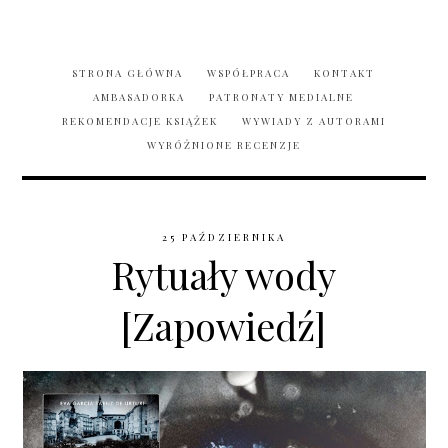
STRONA GŁÓWNA
WSPÓŁPRACA
KONTAKT
AMBASADORKA
PATRONATY MEDIALNE
REKOMENDACJE KSIĄŻEK
WYWIADY Z AUTORAMI
WYRÓŻNIONE RECENZJE
25 PAŹDZIERNIKA
Rytuały wody
[Zapowiedź]