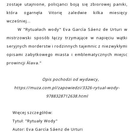
zostaje utajnione, policjanci boją się zbiorowej paniki,
która ogarnęła Vitorię zaledwie kilka miesięcy
wcześniej...
W "Rytuałach wody" Eva García Sáenz de Urturi w
mistrzowski sposób łączy trzymające w napięciu wątki
seryjnych morderstw i rodzinnych tajemnic z niezwykłymi
opisami zabytkowego miasta i emblematycznych miejsc
prowincji Álava."
Opis pochodzi od wydawcy,
https://muza.com.pl/zapowiedzi/3326-rytual-wody-
9788328712638.html
Więcej szczegółów:
Tytuł: "Rytuały Wody"
Autor: Eva García Sáenz de Urturi