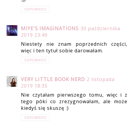
ODPOWIEDZ
MIYE'S IMAGINATIONS
30 października
2019 23:49
Niestety nie znam poprzednich części,
więc i ten tytuł sobie darowałam.
ODPOWIEDZ
VERY LITTLE BOOK NERD
2 listopada
2019 18:35
Nie czytałam pierwszego tomu, więc i z
tego póki co zrezygnowałam, ale może
kiedyś się skuszę :)
ODPOWIEDZ