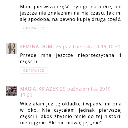
Mam pierwszą część trylogii na półce, ale
jeszcze nie znalazłam na nią czasu. Jak mi
się spodoba, na pewno kupię drugą część.
ODPOWIEDZ
FEMINA DOMI
25 października 2019 10:31
Przede mna jeszcze nieprzeczytana 1
część :)
ODPOWIEDZ
MAGIA_KSIAZEK
25 października 2019
17:09
Widziałam już tę okładkę i wpadła mi ona
w oko. Nie czytałam jednak pierwszej
części i jakoś zbytnio mnie do tej historii
nie ciągnie. Ale nie mówię jej „nie”.