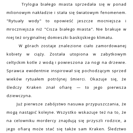
Trylogia białego miasta sprzedała się w ponad
milionowym nakładzie i stała się światowym fenomenem.
"Rytuały wody" to opowieść jeszcze mocniejsza i
mroczniejsza niż "Cisza białego miasta". Nie brakuje w
niej też oryginalnej domieszki baskijskiego klimatu.
W górach zostaje znalezione ciało zamordowanej
kobiety w ciąży. Została utopiona w zabytkowym
celtyckim kotle z wodą i powieszona za nogi na drzewie.
Sprawca ewidentnie inspirował się pochodzącym sprzed
wieków rytuałem potrójnej śmierci. Okazuje się, że
śledczy Kraken znał ofiarę — to jego pierwsza
dziewczyna.
Już pierwsze zabójstwo nasuwa przypuszczania, że
mogą nastąpić kolejne. Wszystko wskazuje też na to, że
na celowniku mordercy znajdują się przyszli rodzice, a
jego ofiarą może stać się także sam Kraken. Śledztwo