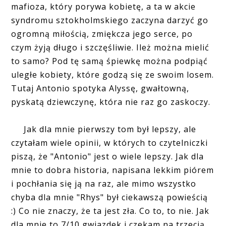
mafioza, który porywa kobietę, a ta w akcie
syndromu sztokholmskiego zaczyna darzyć go
ogromną miłością, zmiękcza jego serce, po
czym żyją długo i szczęśliwie. Ileż można mielić
to samo? Pod tę samą śpiewkę można podpiąć
uległe kobiety, które godzą się ze swoim losem.
Tutaj Antonio spotyka Alyssę, gwałtowną,
pyskatą dziewczynę, która nie raz go zaskoczy.
Jak dla mnie pierwszy tom był lepszy, ale
czytałam wiele opinii, w których to czytelniczki
piszą, że "Antonio" jest o wiele lepszy. Jak dla
mnie to dobra historia, napisana lekkim piórem
i pochłania się ją na raz, ale mimo wszystko
chyba dla mnie "Rhys" był ciekawszą powieścią
:) Co nie znaczy, że ta jest zła. Co to, to nie. Jak
dla mnie to 7/10 gwiazdek i czekam na trzecią