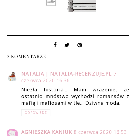
2 KOMENTARZE:
NATALIA | NATALIA-RECENZUJE.PL
7
czerwca 2020 16:36
Niezła historia... Mam wrażenie, że
ostatnio mnóstwo wychodzi romansów z
mafią i mafiosami w tle... Dziwna moda.
ODPOWIEDZ
AGNIESZKA KANIUK
8 czerwca 2020 16:53