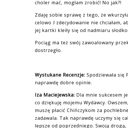
choler mać, mogłam zrobić! No jak?!
Zdaję sobie sprawę z tego, że wkurzy
celowo
zdecydowanie nie chciałam, ab
J
jej kartki kleiły się od nadmiaru słodko
Pociąg ma też swój zawoalowany przeka
dostrzegło.
Wystukane Recenzje:
Spodziewała się 
naprawdę dobre opinie.
Iza Maciejewska:
Dla mnie sukcesem je
co dziękuję mojemu Wydawcy. Owszem, 
muszę płacić Chińczykom za pochlebn
zadawala. Tak naprawdę uczymy się cał
lepsze od poprzedniego. Swoją drogą,