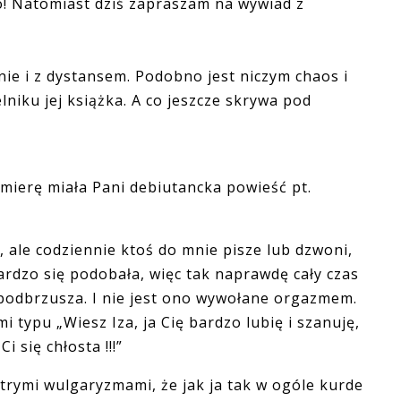
o! Natomiast dziś zapraszam na wywiad z
i z dystansem. Podobno jest niczym chaos i
lniku jej książka. A co jeszcze skrywa pod
mierę miała Pani debiutancka powieść pt.
, ale codziennie ktoś do mnie pisze lub dzwoni,
ardzo się podobała, więc tak naprawdę cały czas
h podbrzusza. I nie jest ono wywołane orgazmem.
i typu „Wiesz Iza, ja Cię bardzo lubię i szanuję,
i się chłosta !!!”
strymi wulgaryzmami, że jak ja tak w ogóle kurde