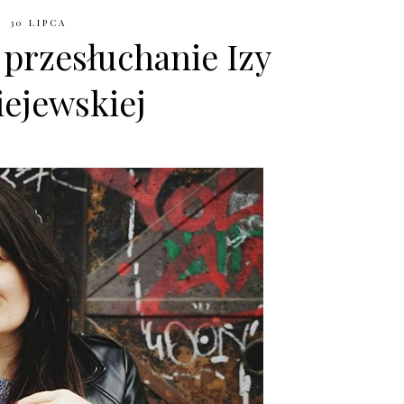
30 LIPCA
przesłuchanie Izy
ejewskiej