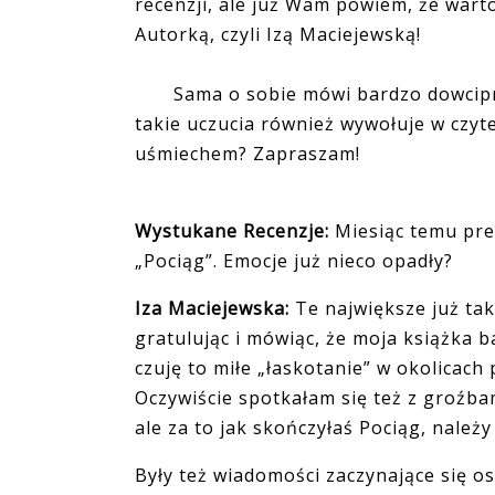
recenzji, ale już Wam powiem, że wart
Autorką, czyli Izą Maciejewską!
Sama o sobie mówi bardzo dowcipnie 
takie uczucia również wywołuje w czyte
uśmiechem? Zapraszam!
Wystukane Recenzje:
Miesiąc temu pre
„Pociąg”. Emocje już nieco opadły?
Iza Maciejewska:
Te największe już tak
gratulując i mówiąc, że moja książka b
czuję to miłe „łaskotanie” w okolicac
Oczywiście spotkałam się też z groźbam
ale za to jak skończyłaś Pociąg, należy C
Były też wiadomości zaczynające się o