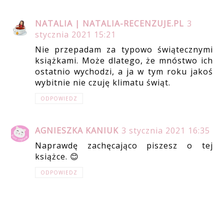
NATALIA | NATALIA-RECENZUJE.PL
3
stycznia 2021 15:21
Nie przepadam za typowo świątecznymi
książkami. Może dlatego, że mnóstwo ich
ostatnio wychodzi, a ja w tym roku jakoś
wybitnie nie czuję klimatu świąt.
ODPOWIEDZ
AGNIESZKA KANIUK
3 stycznia 2021 16:35
Naprawdę zachęcająco piszesz o tej
książce. 😊
ODPOWIEDZ