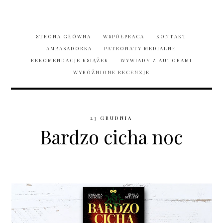
STRONA GŁÓWNA
WSPÓŁPRACA
KONTAKT
AMBASADORKA
PATRONATY MEDIALNE
REKOMENDACJE KSIĄŻEK
WYWIADY Z AUTORAMI
WYRÓŻNIONE RECENZJE
23 GRUDNIA
Bardzo cicha noc