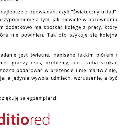
ajlepsze z opowiadań, czyli "Świąteczny układ".
o przypomnienie o tym, jak niewiele w porównaniu
em dodatkowo ma spotkać kolegę z pracy, który
óre nie powinien. Tak oto szykuje się kolejna
nie jest świetne, napisane lekkim piórem i
eć gorszy czas, problemy, ale trzeba szukać
można podarować w prezencie i nie martwić się,
e, a jedynie wywoła uśmiech, wzruszenie, a być
ziękuję za egzemplarz!