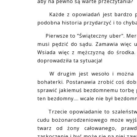
aby na pewno są warte przeczytania?
Każde z opowiadań jest bardzo prz
podobna historia przydarzyć i to chyba 
Pierwsze to "Świąteczny uber". Meredi
musi pędzić do sądu. Zamawia więc ube
Wsiada więc z mężczyzną do środka. 
doprowadziła ta sytuacja!
W drugim jest wesoło i można si
bohaterki. Postanawia zrobić coś dob
sprawić jakiemuś bezdomnemu torbę p
ten bezdomny.... wcale nie był bezdom
Trzecie opowiadanie to szaleństwo 
cudu bożonarodzeniowego może wyjść
twarz od żony całowanego, prawda
zaskoczenie i być może się na niej zaw