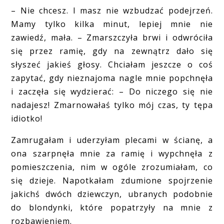
– Nie chcesz. I masz nie wzbudzać podejrzeń.
Mamy tylko kilka minut, lepiej mnie nie
zawiedź, mała. – Zmarszczyła brwi i odwróciła
się przez ramię, gdy na zewnątrz dało się
słyszeć jakieś głosy. Chciałam jeszcze o coś
zapytać, gdy nieznajoma nagle mnie popchnęła
i zaczęła się wydzierać: – Do niczego się nie
nadajesz! Zmarnowałaś tylko mój czas, ty tępa
idiotko!
Zamrugałam i uderzyłam plecami w ścianę, a
ona szarpnęła mnie za ramię i wypchnęła z
pomieszczenia, nim w ogóle zrozumiałam, co
się dzieje. Napotkałam zdumione spojrzenie
jakichś dwóch dziewczyn, ubranych podobnie
do blondynki, które popatrzyły na mnie z
rozbawieniem.