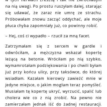
na nią uwagi. Po prostu ruszyłam dalej, starając
się udawać, że zaraz nie umrę ze strachu.
Próbowałam znowu zacząć oddychać, ale moje
płuca chyba zapomniały już, co powinny robić.
– Hej, coś ci wypadło – rzucił za mną facet.
Zatrzymałam się z sercem w gardle i
odwróciłam, a mężczyzna wskazał kopertę
leżącą na betonie. Wróciłam po nią szybko,
wymamrotałam podziękowania i po chwili byłam
już przy końcu ulicy, przy taksówce, do której
wsiadłam. Kazałam kierowcy zawieźć mnie w
jedyne miejsce, o jakim mogłam teraz pomyśleć.
Musiałam tę kopertę ukryć, wyrzucić, spalić lub
cholera wie co z nią zrobić. Na pewno nie
zamierzałam jednak iść do żadnej restauracji.