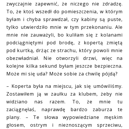
zwyczajnie zapewnić, że niczego nie zdradzę.
To, że ktoś wszedł do pomieszczenia, w którym
byłam i chyba sprawdzał, czy kabiny są puste,
tylko utwierdziło mnie w tym przekonaniu. Ale
mnie nie zauważyli, bo kuliłam się z kolanami
podciągniętymi pod brodę, z kopertą zmiętą
pod kurtką, drżąc ze strachu, który powoli mnie
obezwładniał. Nie otworzyli drzwi, więc na
kolejne kilka sekund byłam jeszcze bezpieczna.
Może mi się uda? Może sobie za chwilę pójdą?
– Koperta była na miejscu, jak się umówiliśmy.
Zostawiłem ją w zaułku za klubem, żeby nie
widziano nas razem. To, że mnie tu
zaciągnęłaś, naprawdę bardzo zaburza te
plany. – Te słowa wypowiedziane męskim
głosem, ostrym i nieznoszącym sprzeciwu,