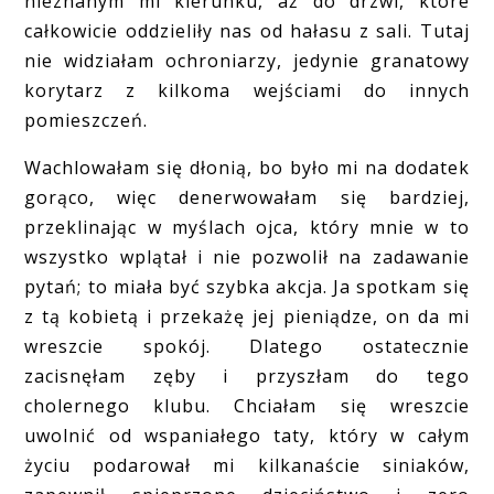
nieznanym mi kierunku, aż do drzwi, które
całkowicie oddzieliły nas od hałasu z sali. Tutaj
nie widziałam ochroniarzy, jedynie granatowy
korytarz z kilkoma wejściami do innych
pomieszczeń.
Wachlowałam się dłonią, bo było mi na dodatek
gorąco, więc denerwowałam się bardziej,
przeklinając w myślach ojca, który mnie w to
wszystko wplątał i nie pozwolił na zadawanie
pytań; to miała być szybka akcja. Ja spotkam się
z tą kobietą i przekażę jej pieniądze, on da mi
wreszcie spokój. Dlatego ostatecznie
zacisnęłam zęby i przyszłam do tego
cholernego klubu. Chciałam się wreszcie
uwolnić od wspaniałego taty, który w całym
życiu podarował mi kilkanaście siniaków,