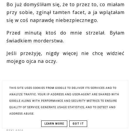
Bo już domyśliłam się, że to przez to, co miałam
przy sobie, zginął tamten facet, a ja wplątałam
się w coś naprawdę niebezpiecznego.
Przed minutą ktoś do mnie strzelał. Byłam
świadkiem morderstwa.
Jeśli przeżyję, nigdy więcej nie chcę widzieć
mojego ojca na oczy.
THIS SITE USES COOKIES FROM GOOGLE TO DELIVER ITS SERVICES AND TO
ANALYZE TRAFFIC. YOUR IP ADDRESS AND USER-AGENT ARE SHARED WITH
Zainteresowani? ;) To zamówić możecie sobie
GOOGLE ALONG WITH PERFORMANCE AND SECURITY METRICS TO ENSURE
całą książkę:
QUALITY OF SERVICE, GENERATE USAGE STATISTICS, AND TO DETECT AND
ADDRESS ABUSE.
LEARN MORE
GOT IT