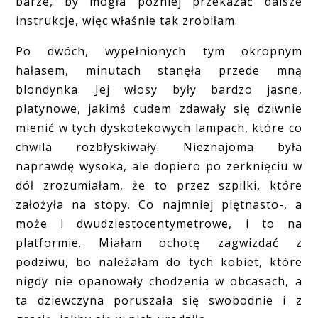
barze, by mogła później przekazać dalsze
instrukcje, więc właśnie tak zrobiłam.
Po dwóch, wypełnionych tym okropnym
hałasem, minutach stanęła przede mną
blondynka. Jej włosy były bardzo jasne,
platynowe, jakimś cudem zdawały się dziwnie
mienić w tych dyskotekowych lampach, które co
chwila rozbłyskiwały. Nieznajoma była
naprawdę wysoka, ale dopiero po zerknięciu w
dół zrozumiałam, że to przez szpilki, które
założyła na stopy. Co najmniej piętnasto-, a
może i dwudziestocentymetrowe, i to na
platformie. Miałam ochotę zagwizdać z
podziwu, bo należałam do tych kobiet, które
nigdy nie opanowały chodzenia w obcasach, a
ta dziewczyna poruszała się swobodnie i z