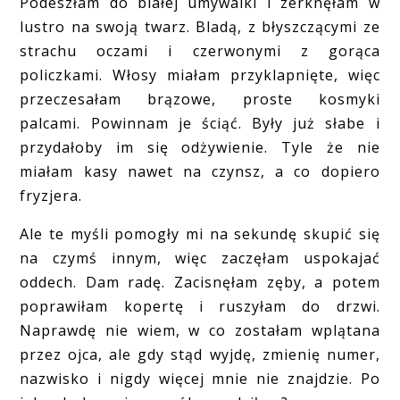
Podeszłam do białej umywalki i zerknęłam w
lustro na swoją twarz. Bladą, z błyszczącymi ze
strachu oczami i czerwonymi z gorąca
policzkami. Włosy miałam przyklapnięte, więc
przeczesałam brązowe, proste kosmyki
palcami. Powinnam je ściąć. Były już słabe i
przydałoby im się odżywienie. Tyle że nie
miałam kasy nawet na czynsz, a co dopiero
fryzjera.
Ale te myśli pomogły mi na sekundę skupić się
na czymś innym, więc zaczęłam uspokajać
oddech. Dam radę. Zacisnęłam zęby, a potem
poprawiłam kopertę i ruszyłam do drzwi.
Naprawdę nie wiem, w co zostałam wplątana
przez ojca, ale gdy stąd wyjdę, zmienię numer,
nazwisko i nigdy więcej mnie nie znajdzie. Po