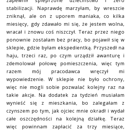
zapewnił spieprzone dzieciństwo i zero
stabilizacji. Naprawdę marzyłam, by wreszcie
zniknął, ale on z uporem maniaka, co kilka
miesięcy, gdy zdawało mi się, że jestem wolna,
wracał i znowu coś niszczył. Teraz przez niego
ponownie zostałam bez pracy, bo pojawił się w
sklepie, gdzie byłam ekspedientką. Przyszedł na
haju, trzeci raz, po czym urządził awanturę i
zdemolował połowę pomieszczenia, więc tym
razem mój pracodawca wręczył mi
wypowiedzenie. W sklepie nie było ochrony,
więc nie mogli sobie pozwalać kolejny raz na
takie akcje. Na dodatek za tydzień musiałam
wynieść się z mieszkania, bo zalegałam z
czynszem po tym, jak ojciec mnie okradł i wydał
całe oszczędności na kolejną działkę. Teraz
więc powinnam zapłacić za trzy miesiące,