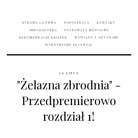
STRONA GŁÓWNA
WSPÓŁPRACA
KONTAKT
AMBASADORKA
PATRONATY MEDIALNE
REKOMENDACJE KSIĄŻEK
WYWIADY Z AUTORAMI
WYRÓŻNIONE RECENZJE
06 LIPCA
"Żelazna zbrodnia" -
Przedpremierowo
rozdział 1!