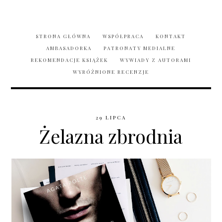
STRONA GŁÓWNA
WSPÓŁPRACA
KONTAKT
AMBASADORKA
PATRONATY MEDIALNE
REKOMENDACJE KSIĄŻEK
WYWIADY Z AUTORAMI
WYRÓŻNIONE RECENZJE
29 LIPCA
Żelazna zbrodnia