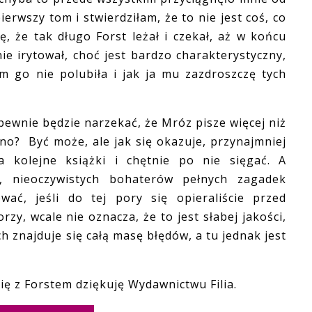
pierwszy tom i stwierdziłam, że to nie jest coś, co
ę, że tak długo Forst leżał i czekał, aż w końcu
e irytował, choć jest bardzo charakterystyczny,
m go nie polubiła i jak ja mu zazdroszczę tych
pewnie będzie narzekać, że Mróz pisze więcej niż
no? Być może, ale jak się okazuje, przynajmniej
kolejne książki i chętnie po nie sięgać. A
w, nieoczywistych bohaterów pełnych zagadek
ać, jeśli do tej pory się opieraliście przed
y, wcale nie oznacza, że to jest słabej jakości,
ch znajduje się całą masę błędów, a tu jednak jest
 z Forstem dziękuję Wydawnictwu Filia.