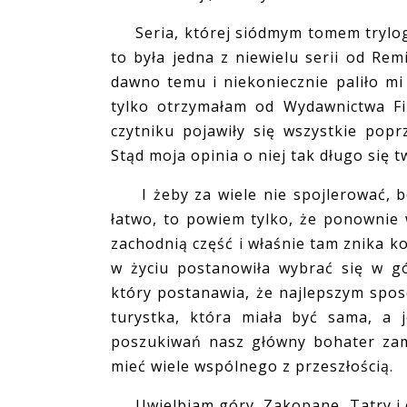
Seria, której siódmym tomem trylogii
to była jedna z niewielu serii od Re
dawno temu i niekoniecznie paliło mi 
tylko otrzymałam od Wydawnictwa Fili
czytniku pojawiły się wszystkie pop
Stąd moja opinia o niej tak długo się t
I żeby za wiele nie spojlerować, bo 
łatwo, to powiem tylko, że ponownie
zachodnią część i właśnie tam znika k
w życiu postanowiła wybrać się w g
który postanawia, że najlepszym spos
turystka, która miała być sama, a 
poszukiwań nasz główny bohater zami
mieć wiele wspólnego z przeszłością.
Uwielbiam góry, Zakopane, Tatry i c