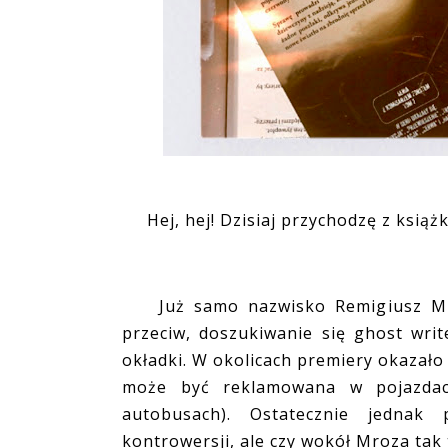
Hej, hej! Dzisiaj przychodzę z książ
Już samo nazwisko Remigiusz Mróz
przeciw, doszukiwanie się ghost wri
okładki. W okolicach premiery okazało s
może być reklamowana w pojazdac
autobusach). Ostatecznie jednak 
kontrowersji, ale czy wokół Mroza tak t