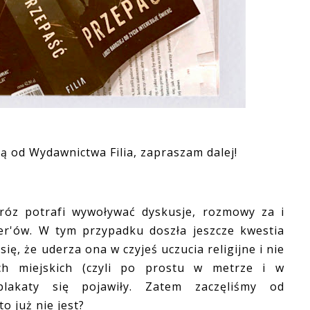
ką od Wydawnictwa Filia, zapraszam dalej!
 potrafi wywoływać dyskusje, rozmowy za i
ter'ów. W tym przypadku doszła jeszcze kwestia
ię, że uderza ona w czyjeś uczucia religijne i nie
h miejskich (czyli po prostu w metrze i w
plakaty się pojawiły. Zatem zaczęliśmy od
o już nie jest?