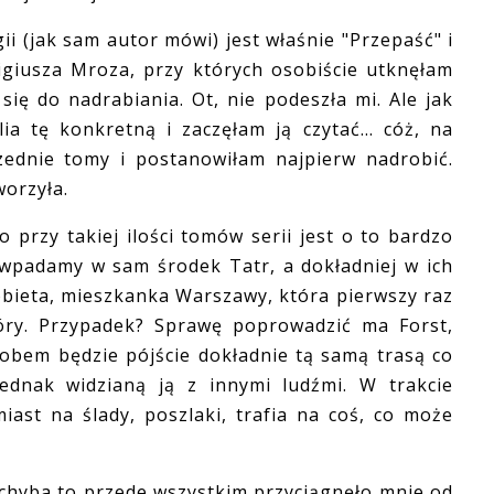
 (jak sam autor mówi) jest właśnie "Przepaść" i
migiusza Mroza, przy których osobiście utknęłam
się do nadrabiania. Ot, nie podeszła mi. Ale jak
a tę konkretną i zaczęłam ją czytać... cóż, na
rzednie tomy i postanowiłam najpierw nadrobić.
worzyła.
przy takiej ilości tomów serii jest o to bardzo
 wpadamy w sam środek Tatr, a dokładniej w ich
obieta, mieszkanka Warszawy, która pierwszy raz
óry. Przypadek? Sprawę poprowadzić ma Forst,
obem będzie pójście dokładnie tą samą trasą co
jednak widzianą ją z innymi ludźmi. W trakcie
ast na ślady, poszlaki, trafia na coś, co może
hyba to przede wszystkim przyciągnęło mnie od