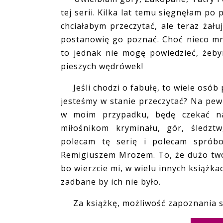
tej serii. Kilka lat temu sięgnęłam po 
chciałabym przeczytać, ale teraz żałuj
postanowię go poznać. Choć nieco mni
to jednak nie mogę powiedzieć, żeby
pieszych wędrówek!
Jeśli chodzi o fabułę, to wiele osób 
jesteśmy w stanie przeczytać? Na pew
w moim przypadku, będę czekać na 
miłośnikom kryminału, gór, śledzt
polecam tę serię i polecam spróbow
Remigiuszem Mrozem. To, że dużo tworz
bo wierzcie mi, w wielu innych książka
zadbane by ich nie było.
Za książkę, możliwość zapoznania się