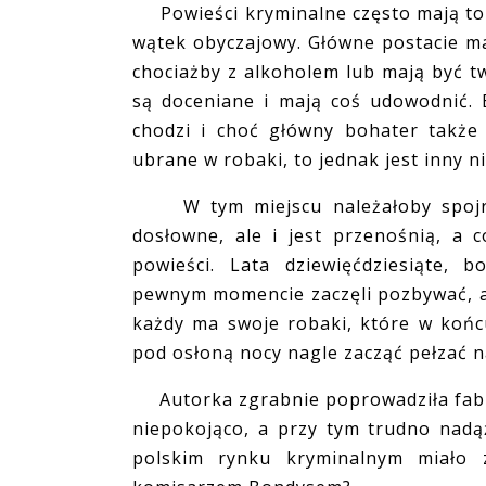
Powieści kryminalne często mają to do 
wątek obyczajowy. Główne postacie ma
chociażby z alkoholem lub mają być t
są doceniane i mają coś udowodnić. 
chodzi i choć główny bohater takż
ubrane w robaki, to jednak jest inny n
W tym miejscu należałoby spojrzeć
dosłowne, ale i jest przenośnią, a 
powieści. Lata dziewięćdziesiąte, 
pewnym momencie zaczęli pozbywać, a z
każdy ma swoje robaki, które w końcu
pod osłoną nocy nagle zacząć pełzać n
Autorka zgrabnie poprowadziła fabułę
niepokojąco, a przy tym trudno nad
polskim rynku kryminalnym miało 