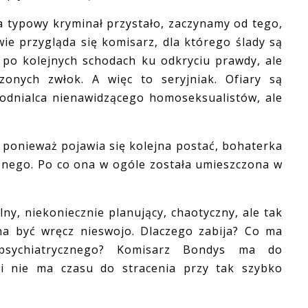
typowy kryminał przystało, zaczynamy od tego,
wie przygląda się komisarz, dla którego ślady są
m po kolejnych schodach ku odkryciu prawdy, ale
czonych zwłok. A więc to seryjniak. Ofiary są
odnialca nienawidzącego homoseksualistów, ale
ponieważ pojawia się kolejna postać, bohaterka
cznego. Po co ona w ogóle została umieszczona w
, niekoniecznie planujący, chaotyczny, ale tak
yna być wręcz nieswojo. Dlaczego zabija? Co ma
 psychiatrycznego? Komisarz Bondys ma do
i nie ma czasu do stracenia przy tak szybko