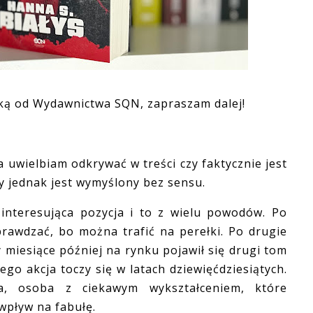
ążką od Wydawnictwa SQN, zapraszam dalej!
uwielbiam odkrywać w treści czy faktycznie jest
zy jednak jest wymyślony bez sensu.
teresująca pozycja i to z wielu powodów. Po
prawdzać, bo można trafić na perełki. Po drugie
 miesiące później na rynku pojawił się drugi tom
órego akcja toczy się w latach dziewięćdziesiątych.
a, osoba z ciekawym wykształceniem, które
wpływ na fabułę.