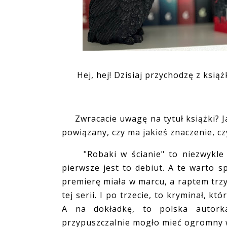
Hej, hej! Dzisiaj przychodzę z ksi
Zwracacie uwagę na tytuł książki? Ja 
powiązany, czy ma jakieś znaczenie, c
"Robaki w ścianie" to niezwykle in
pierwsze jest to debiut. A te warto s
premierę miała w marcu, a raptem trzy
tej serii. I po trzecie, to kryminał, kt
A na dokładkę, to polska autork
przypuszczalnie mogło mieć ogromny 