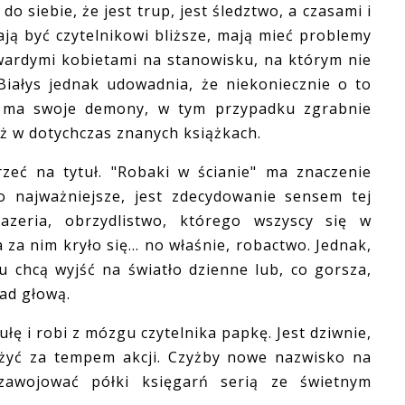
siebie, że jest trup, jest śledztwo, a czasami i
ją być czytelnikowi bliższe, mają mieć problemy
wardymi kobietami na stanowisku, na którym nie
Białys jednak udowadnia, że niekoniecznie o to
e ma swoje demony, w tym przypadku zgrabnie
iż w dotychczas znanych książkach.
 na tytuł. "Robaki w ścianie" ma znaczenie
co najważniejsze, jest zdecydowanie sensem tej
boazeria, obrzydlistwo, którego wszyscy się w
a nim kryło się... no właśnie, robactwo. Jednak,
 chcą wyjść na światło dzienne lub, co gorsza,
ad głową.
 i robi z mózgu czytelnika papkę. Jest dziwnie,
ążyć za tempem akcji. Czyżby nowe nazwisko na
zawojować półki księgarń serią ze świetnym