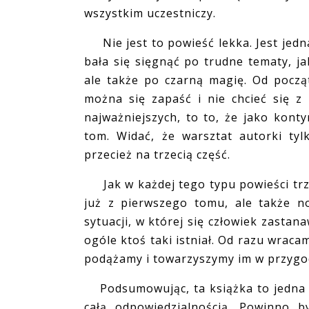
wszystkim uczestniczy.
Nie jest to powieść lekka. Jest jedna
bała się sięgnąć po trudne tematy, j
ale także po czarną magię. Od począ
można się zapaść i nie chcieć się z 
najważniejszych, to to, że jako konty
tom. Widać, że warsztat autorki ty
przecież na trzecią część.
Jak w każdej tego typu powieści trze
już z pierwszego tomu, ale także n
sytuacji, w której się człowiek zastana
ogóle ktoś taki istniał. Od razu wraca
podążamy i towarzyszymy im w przygo
Podsumowując, ta książka to jedna z 
całą odpowiedzialnością. Powinno b