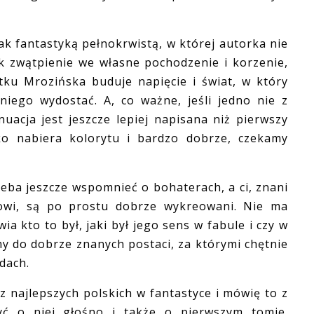
k fantastyką pełnokrwistą, w której autorka nie
ak zwątpienie we własne pochodzenie i korzenie,
tku Mrozińska buduje napięcie i świat, w który
niego wydostać. A, co ważne, jeśli jedno nie z
nuacja jest jeszcze lepiej napisana niż pierwszy
lko nabiera kolorytu i bardzo dobrze, czekamy
ba jeszcze wspomnieć o bohaterach, a ci, znani
owi, są po prostu dobrze wykreowani. Nie ma
wia kto to był, jaki był jego sens w fabule i czy w
my do dobrze znanych postaci, za którymi chętnie
dach.
najlepszych polskich w fantastyce i mówię to z
yć o niej głośno i także o pierwszym tomie.