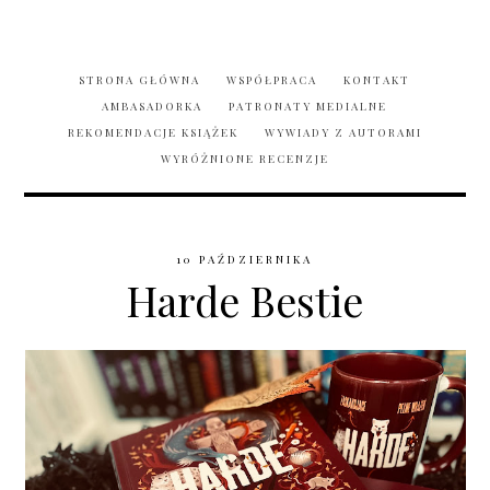
STRONA GŁÓWNA
WSPÓŁPRACA
KONTAKT
AMBASADORKA
PATRONATY MEDIALNE
REKOMENDACJE KSIĄŻEK
WYWIADY Z AUTORAMI
WYRÓŻNIONE RECENZJE
10 PAŹDZIERNIKA
Harde Bestie