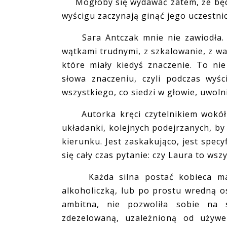
Mogłoby się wydawać zatem, że będzi
wyścigu zaczynają ginąć jego uczestnicy
Sara Antczak mnie nie zawiodła. Do
wątkami trudnymi, z szkalowanie, z wa
które miały kiedyś znaczenie. To n
słowa znaczeniu, czyli podczas wyś
wszystkiego, co siedzi w głowie, uwolni
Autorka kręci czytelnikiem wokół j
układanki, kolejnych podejrzanych, b
kierunku. Jest zaskakująco, jest specy
się cały czas pytanie: czy Laura to ws
Każda silna postać kobieca ma p
alkoholiczką, lub po prostu wredną o
ambitna, nie pozwoliła sobie na 
zdezelowaną, uzależnioną od używ