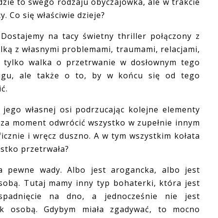
e to swego rodzaju obyczajówka, ale w trakcie
. Co się właściwie dzieje?
stajemy na tacy świetny thriller połączony z
lką z własnymi problemami, traumami, relacjami,
ie tylko walka o przetrwanie w dosłownym tego
cigu, ale także o to, by w końcu się od tego
ć.
ego własnej osi podrzucając kolejne elementy
y za moment odwrócić wszystko w zupełnie innym
ficznie i wręcz duszno. A w tym wszystkim kołata
zystko przetrwała?
ewne wady. Albo jest arogancka, albo jest
sobą. Tutaj mamy inny typ bohaterki, która jest
spadnięcie na dno, a jednocześnie nie jest
ek osobą. Gdybym miała zgadywać, to mocno