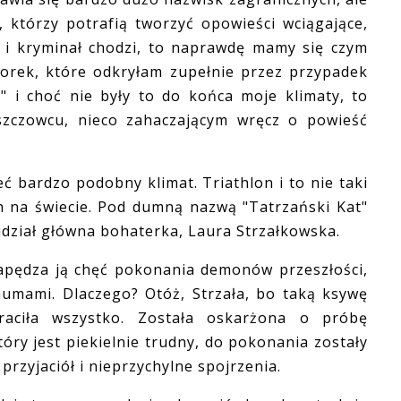
 którzy potrafią tworzyć opowieści wciągające,
er i kryminał chodzi, to naprawdę mamy się czym
utorek, które odkryłam zupełnie przez przypadek
" i choć nie były to do końca moje klimaty, to
szczowcu, nieco zahaczającym wręcz o powieść
 bardzo podobny klimat. Triathlon i to nie taki
ch na świecie. Pod dumną nazwą "Tatrzański Kat"
 udział główna bohaterka, Laura Strzałkowska.
ędza ją chęć pokonania demonów przeszłości,
aumami. Dlaczego? Otóż, Strzała, bo taką ksywę
traciła wszystko. Została oskarżona o próbę
óry jest piekielnie trudny, do pokonania zostały
przyjaciół i nieprzychylne spojrzenia.