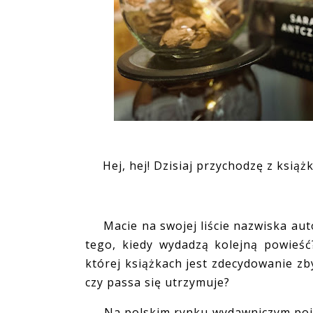
Hej, hej! Dzisiaj przychodzę z książ
Macie na swojej liście nazwiska aut
tego, kiedy wydadzą kolejną powieś
której książkach jest zdecydowanie zb
czy passa się utrzymuje?
Na polskim rynku wydawniczym pojaw