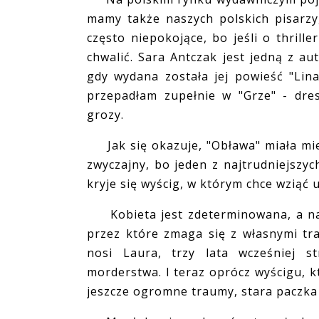
mamy także naszych polskich pisarzy,
często niepokojące, bo jeśli o thrill
chwalić. Sara Antczak jest jedną z a
gdy wydana została jej powieść "Lina
przepadłam zupełnie w "Grze" - dre
grozy.
Jak się okazuje, "Obława" miała mieć
zwyczajny, bo jeden z najtrudniejszy
kryje się wyścig, w którym chce wziąć
Kobieta jest zdeterminowana, a nap
przez które zmaga się z własnymi tr
nosi Laura, trzy lata wcześniej s
morderstwa. I teraz oprócz wyścigu, kt
jeszcze ogromne traumy, stara paczka 