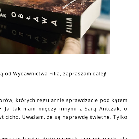
ką od Wydawnictwa Filia, zapraszam dalej!
orów, których regularnie sprawdzacie pod kątem
ć? Ja tak mam między innymi z Sarą Antczak, o
yt cicho. Uważam, że są naprawdę świetne. Tylko
ia się bardzo dużo nazwisk zagranicznych, ale