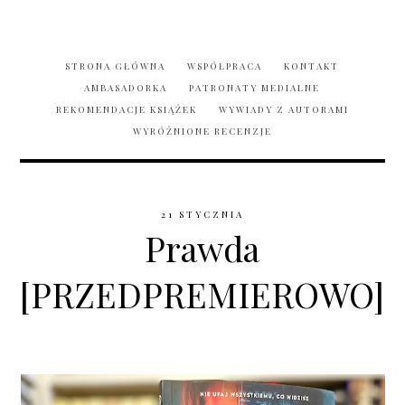
STRONA GŁÓWNA
WSPÓŁPRACA
KONTAKT
AMBASADORKA
PATRONATY MEDIALNE
REKOMENDACJE KSIĄŻEK
WYWIADY Z AUTORAMI
WYRÓŻNIONE RECENZJE
21 STYCZNIA
Prawda
[PRZEDPREMIEROWO]