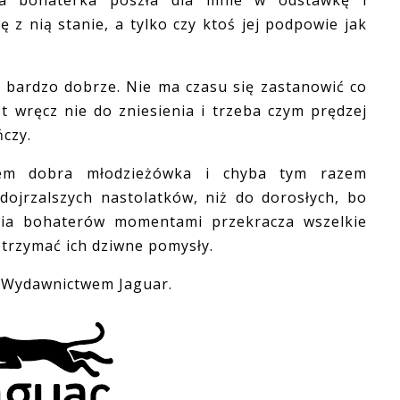
bohaterka poszła dla mnie w odstawkę i
 z nią stanie, a tylko czy ktoś jej podpowie jak
bardzo dobrze. Nie ma czasu się zastanowić co
st wręcz nie do zniesienia i trzeba czym prędzej
ńczy.
obra młodzieżówka i chyba tym razem
dojrzalszych nastolatków, niż do dorosłych, bo
nia bohaterów momentami przekracza wszelkie
etrzymać ich dziwne pomysły.
 Wydawnictwem Jaguar.