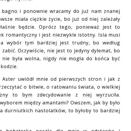
agno i ponownie wracamy do już nam znanej
wsze miała ciężkie życie, bo już od niej zależały
łaśnie będzie. Oprócz tego, ponieważ jest to
ek romantyczny i jest niezwykle istotny. Isla musi
a wybór tym bardziej jest trudny, bo według
abić. Oczywiście, nie jest to jedyny dylemat, bo
y nie była wolna, nigdy nie mogła do końca być
kodzie.
ster uwiódł mnie od pierwszych stron i jak z
eczytać o bitwie, o ratowaniu świata, o wielkiej
czny to bym zdecydowanie z niej wyrzuciła.
 wyborem między amantami? Owszem, jak by było
a durniutkich nastolatków, to byłoby to bardziej