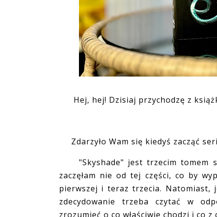
Hej, hej! Dzisiaj przychodzę z ksią
Zdarzyło Wam się kiedyś zacząć serię
"Skyshade" jest trzecim tomem serii
zaczęłam nie od tej części, co by wy
pierwszej i teraz trzecia. Natomiast,
zdecydowanie trzeba czytać w odpo
zrozumieć o co właściwie chodzi i co z