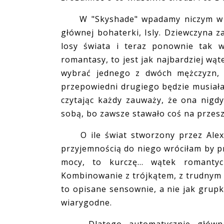
W "Skyshade" wpadamy niczym w b
głównej bohaterki, Isly. Dziewczyna za
losy świata i teraz ponownie tak w
romantasy, to jest jak najbardziej wąt
wybrać jednego z dwóch mężczyzn, 
przepowiedni drugiego będzie musiała z
czytając każdy zauważy, że ona nigd
sobą, bo zawsze stawało coś na przesz
O ile świat stworzony przez Alex A
przyjemnością do niego wróciłam by prz
mocy, to kurczę... wątek romanty
Kombinowanie z trójkątem, z trudnym
to opisane sensownie, a nie jak grupk
wiarygodne.