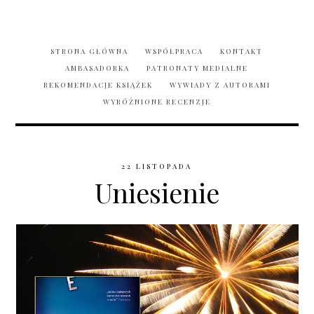
STRONA GŁÓWNA
WSPÓŁPRACA
KONTAKT
AMBASADORKA
PATRONATY MEDIALNE
REKOMENDACJE KSIĄŻEK
WYWIADY Z AUTORAMI
WYRÓŻNIONE RECENZJE
22 LISTOPADA
Uniesienie