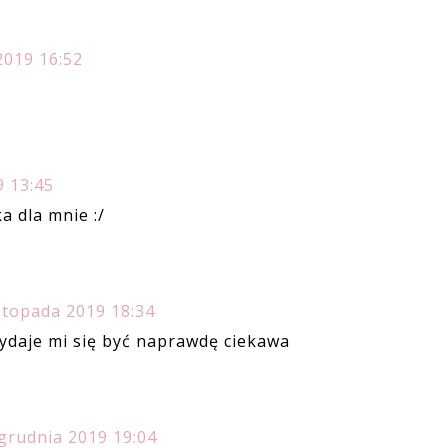
2019 16:52
9 13:45
a dla mnie :/
istopada 2019 18:34
 wydaje mi się być naprawdę ciekawa
grudnia 2019 19:04