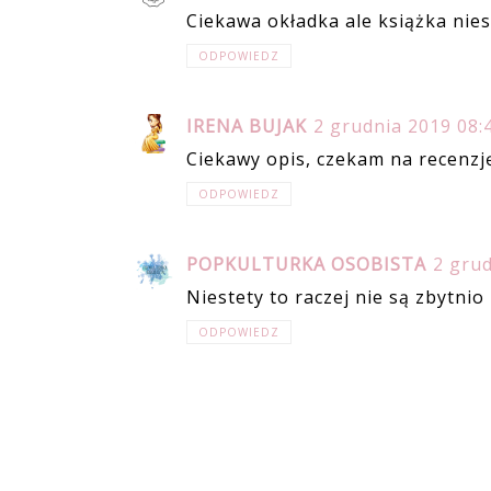
Ciekawa okładka ale książka nies
ODPOWIEDZ
IRENA BUJAK
2 grudnia 2019 08:
Ciekawy opis, czekam na recenzję
ODPOWIEDZ
POPKULTURKA OSOBISTA
2 grud
Niestety to raczej nie są zbytnio 
ODPOWIEDZ