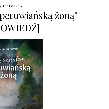
25 LISTOPADA
 peruwiańską żoną"
POWIEDŹ]