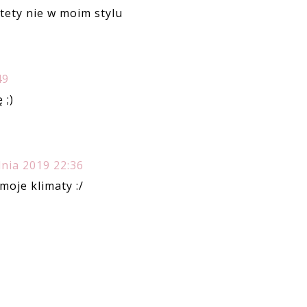
tety nie w moim stylu
49
 ;)
nia 2019 22:36
moje klimaty :/