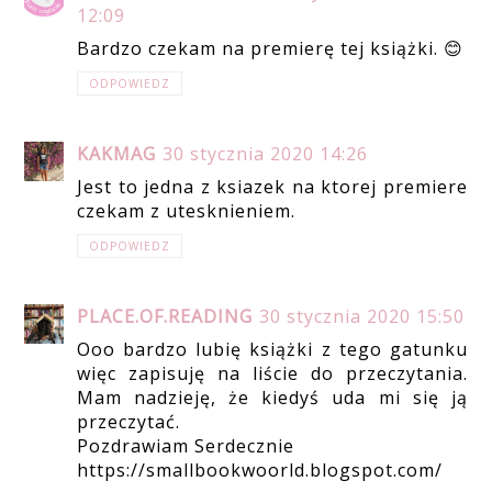
12:09
Bardzo czekam na premierę tej książki. 😊
ODPOWIEDZ
KAKMAG
30 stycznia 2020 14:26
Jest to jedna z ksiazek na ktorej premiere
czekam z utesknieniem.
ODPOWIEDZ
PLACE.OF.READING
30 stycznia 2020 15:50
Ooo bardzo lubię książki z tego gatunku
więc zapisuję na liście do przeczytania.
Mam nadzieję, że kiedyś uda mi się ją
przeczytać.
Pozdrawiam Serdecznie
https://smallbookwoorld.blogspot.com/