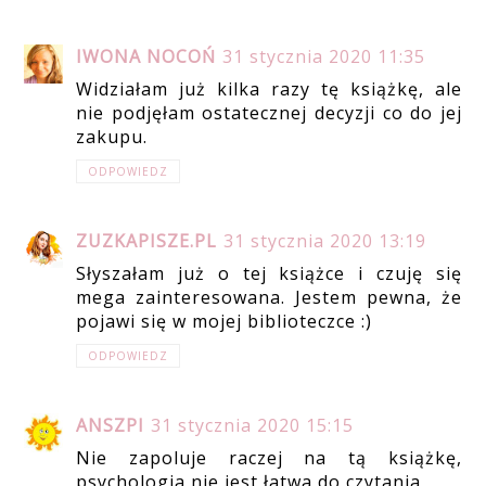
IWONA NOCOŃ
31 stycznia 2020 11:35
Widziałam już kilka razy tę książkę, ale
nie podjęłam ostatecznej decyzji co do jej
zakupu.
ODPOWIEDZ
ZUZKAPISZE.PL
31 stycznia 2020 13:19
Słyszałam już o tej książce i czuję się
mega zainteresowana. Jestem pewna, że
pojawi się w mojej biblioteczce :)
ODPOWIEDZ
ANSZPI
31 stycznia 2020 15:15
Nie zapoluje raczej na tą książkę,
psychologia nie jest łatwa do czytania