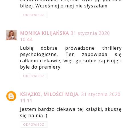
bliżej. Wcześniej o niej nie słyszałam
ODPOWIEDZ
MONIKA KILIJAŃSKA
31 stycznia 2020
10:44
Lubię dobrze prowadzone thrillery
psychologiczne. Ten zapowiada się
całkiem ciekawie, więc go sobie zapisuję i
byle do premiery.
ODPOWIEDZ
KSIĄŻKO, MIŁOŚCI MOJA.
31 stycznia 2020
11:11
Jestem bardzo ciekawa tej książki, skuszę
się na nią :)
ODPOWIEDZ