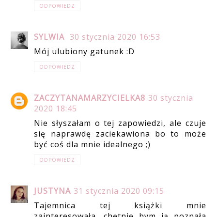
ODPOWIEDZ
SYLWIA
30 stycznia 2020 16:53
Mój ulubiony gatunek :D
ODPOWIEDZ
ZACZYTANAMARZYCIELKA8
30 stycznia
2020 18:45
Nie słyszałam o tej zapowiedzi, ale czuje
się naprawdę zaciekawiona bo to może
być coś dla mnie idealnego ;)
ODPOWIEDZ
JUSTYNA
31 stycznia 2020 09:15
Tajemnica tej książki mnie
zainteresowała, chętnie bym ją poznała