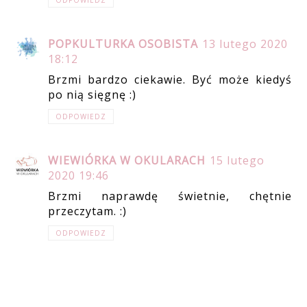
POPKULTURKA OSOBISTA
13 lutego 2020
18:12
Brzmi bardzo ciekawie. Być może kiedyś
po nią sięgnę :)
ODPOWIEDZ
WIEWIÓRKA W OKULARACH
15 lutego
2020 19:46
Brzmi naprawdę świetnie, chętnie
przeczytam. :)
ODPOWIEDZ