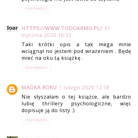
ODPOWIEDZ
HTTPS://WWW.TODOARMO.PL/
31
stycznia 2020 16:33
Taki krótki opis a tak mega mnie
wciągnął no jestem pod wrażeniem . Będę
mieć na oku tą książkę .
ODPOWIEDZ
MADKA ROKU
1 lutego 2020 12:18
Nie słyszałam o tej książce, ale bardzo
lubię thrillery psychologiczne, więc
dopisuje ją do listy :)
ODPOWIEDZ