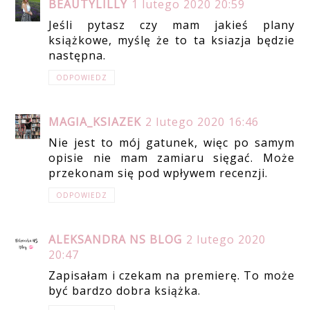
BEAUTYLILLY
1 lutego 2020 20:59
Jeśli pytasz czy mam jakieś plany
książkowe, myślę że to ta ksiazja będzie
następna.
ODPOWIEDZ
MAGIA_KSIAZEK
2 lutego 2020 16:46
Nie jest to mój gatunek, więc po samym
opisie nie mam zamiaru sięgać. Może
przekonam się pod wpływem recenzji.
ODPOWIEDZ
ALEKSANDRA NS BLOG
2 lutego 2020
20:47
Zapisałam i czekam na premierę. To może
być bardzo dobra książka.