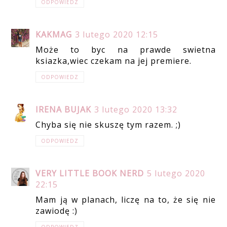
ODPOWIEDZ
KAKMAG
3 lutego 2020 12:15
Może to byc na prawde swietna
ksiazka,wiec czekam na jej premiere.
ODPOWIEDZ
IRENA BUJAK
3 lutego 2020 13:32
Chyba się nie skuszę tym razem. ;)
ODPOWIEDZ
VERY LITTLE BOOK NERD
5 lutego 2020
22:15
Mam ją w planach, liczę na to, że się nie
zawiodę :)
ODPOWIEDZ