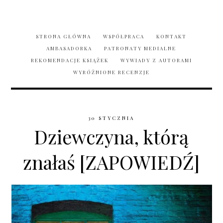
STRONA GŁÓWNA
WSPÓŁPRACA
KONTAKT
AMBASADORKA
PATRONATY MEDIALNE
REKOMENDACJE KSIĄŻEK
WYWIADY Z AUTORAMI
WYRÓŻNIONE RECENZJE
30 STYCZNIA
Dziewczyna, którą
znałaś [ZAPOWIEDŹ]