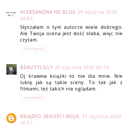
ALEKSANDRA NS BLOG
29 stycznia 2020
20:03
Słyszałam o tym autorze wiele dobrego.
Ale Twoja ocena jest dość słaba, więc nie
czytam.
ODPOWIEDZ
BEAUTYLILLY
30 stycznia 2020 00:14
Oj krawew książki to nie dla mnie. Nie
lubię jak są takie sceny. To tak jak z
filmami, też takich nie oglądam.
ODPOWIEDZ
KSIĄŻKO, MIŁOŚCI MOJA.
31 stycznia 2020
10:57