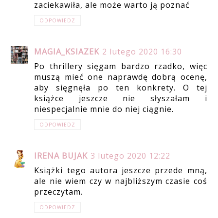
zaciekawiła, ale może warto ją poznać
ODPOWIEDZ
MAGIA_KSIAZEK
2 lutego 2020 16:30
Po thrillery sięgam bardzo rzadko, więc
muszą mieć one naprawdę dobrą ocenę,
aby sięgnęła po ten konkrety. O tej
książce jeszcze nie słyszałam i
niespecjalnie mnie do niej ciągnie.
ODPOWIEDZ
IRENA BUJAK
3 lutego 2020 12:22
Książki tego autora jeszcze przede mną,
ale nie wiem czy w najbliższym czasie coś
przeczytam.
ODPOWIEDZ