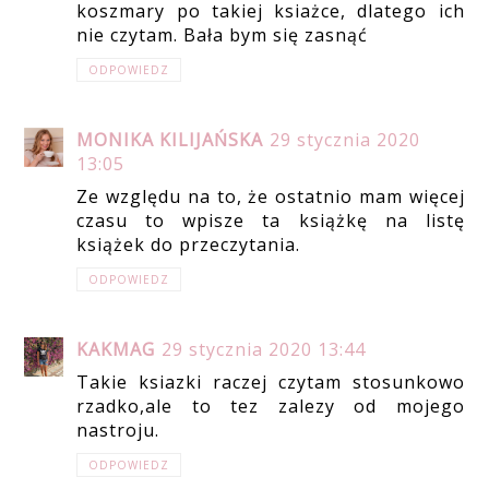
koszmary po takiej ksiażce, dlatego ich
nie czytam. Bała bym się zasnąć
ODPOWIEDZ
MONIKA KILIJAŃSKA
29 stycznia 2020
13:05
Ze względu na to, że ostatnio mam więcej
czasu to wpisze ta książkę na listę
książek do przeczytania.
ODPOWIEDZ
KAKMAG
29 stycznia 2020 13:44
Takie ksiazki raczej czytam stosunkowo
rzadko,ale to tez zalezy od mojego
nastroju.
ODPOWIEDZ