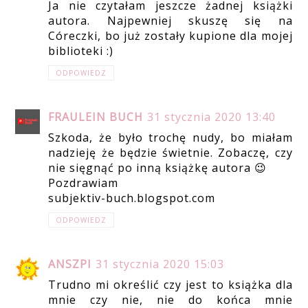
Ja nie czytałam jeszcze żadnej książki
autora. Najpewniej skuszę się na
Córeczki, bo już zostały kupione dla mojej
biblioteki :)
ODPOWIEDZ
FRAULEIN BUCH
31 stycznia 2020 13:40
Szkoda, że było trochę nudy, bo miałam
nadzieję że będzie świetnie. Zobaczę, czy
nie sięgnąć po inną książkę autora 😉
Pozdrawiam
subjektiv-buch.blogspot.com
ODPOWIEDZ
ANSZPI
31 stycznia 2020 15:03
Trudno mi określić czy jest to książka dla
mnie czy nie, nie do końca mnie