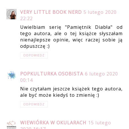
VERY LITTLE BOOK NERD
5 lutego 2020
22:22
Uwielbiam serię "Pamiętnik Diabła" od
tego autora, ale o tej książce słyszałam
nienajlepsze opinie, więc raczej sobie ją
odpuszczę :)
ODPOWIEDZ
POPKULTURKA OSOBISTA
6 lutego 2020
00:14
Nie czytałam jeszcze książek tego autora,
ale być może kiedyś to zmienię :)
ODPOWIEDZ
WIEWIÓRKA W OKULARACH
15 lutego
2020 16:17