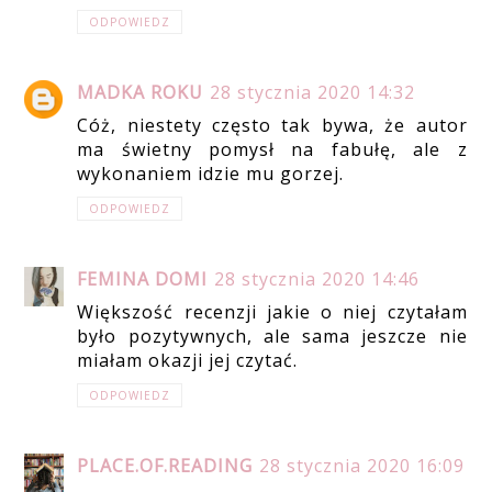
ODPOWIEDZ
MADKA ROKU
28 stycznia 2020 14:32
Cóż, niestety często tak bywa, że autor
ma świetny pomysł na fabułę, ale z
wykonaniem idzie mu gorzej.
ODPOWIEDZ
FEMINA DOMI
28 stycznia 2020 14:46
Większość recenzji jakie o niej czytałam
było pozytywnych, ale sama jeszcze nie
miałam okazji jej czytać.
ODPOWIEDZ
PLACE.OF.READING
28 stycznia 2020 16:09