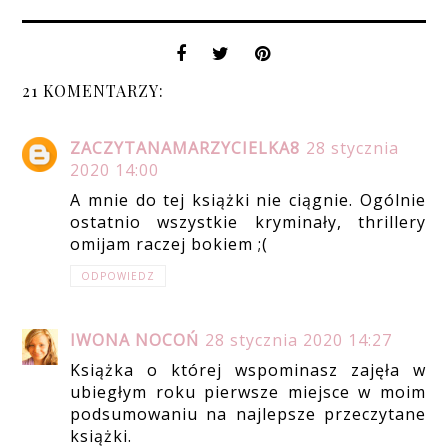
21 KOMENTARZY:
ZACZYTANAMARZYCIELKA8
28 stycznia
2020 14:00
A mnie do tej książki nie ciągnie. Ogólnie
ostatnio wszystkie kryminały, thrillery
omijam raczej bokiem ;(
ODPOWIEDZ
IWONA NOCOŃ
28 stycznia 2020 14:27
Książka o której wspominasz zajęła w
ubiegłym roku pierwsze miejsce w moim
podsumowaniu na najlepsze przeczytane
książki.