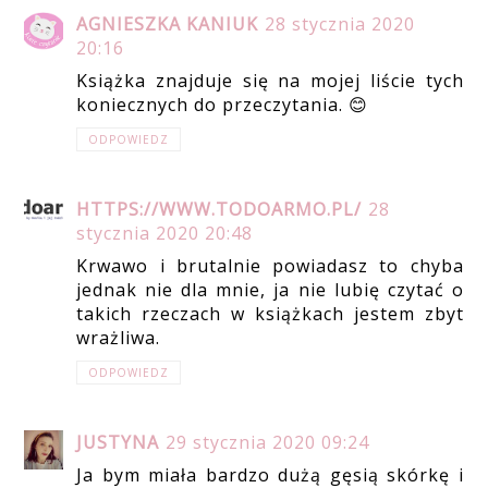
AGNIESZKA KANIUK
28 stycznia 2020
20:16
Książka znajduje się na mojej liście tych
koniecznych do przeczytania. 😊
ODPOWIEDZ
HTTPS://WWW.TODOARMO.PL/
28
stycznia 2020 20:48
Krwawo i brutalnie powiadasz to chyba
jednak nie dla mnie, ja nie lubię czytać o
takich rzeczach w książkach jestem zbyt
wrażliwa.
ODPOWIEDZ
JUSTYNA
29 stycznia 2020 09:24
Ja bym miała bardzo dużą gęsią skórkę i