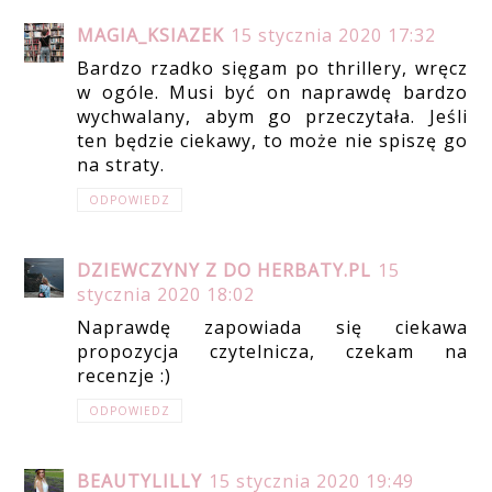
MAGIA_KSIAZEK
15 stycznia 2020 17:32
Bardzo rzadko sięgam po thrillery, wręcz
w ogóle. Musi być on naprawdę bardzo
wychwalany, abym go przeczytała. Jeśli
ten będzie ciekawy, to może nie spiszę go
na straty.
ODPOWIEDZ
DZIEWCZYNY Z DO HERBATY.PL
15
stycznia 2020 18:02
Naprawdę zapowiada się ciekawa
propozycja czytelnicza, czekam na
recenzje :)
ODPOWIEDZ
BEAUTYLILLY
15 stycznia 2020 19:49