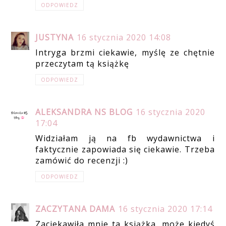
ODPOWIEDZ
JUSTYNA
16 stycznia 2020 14:08
Intryga brzmi ciekawie, myślę ze chętnie
przeczytam tą książkę
ODPOWIEDZ
ALEKSANDRA NS BLOG
16 stycznia 2020
17:04
Widziałam ją na fb wydawnictwa i
faktycznie zapowiada się ciekawie. Trzeba
zamówić do recenzji :)
ODPOWIEDZ
ZACZYTANA DAMA
16 stycznia 2020 17:14
Zaciekawiła mnie ta książka, może kiedyś