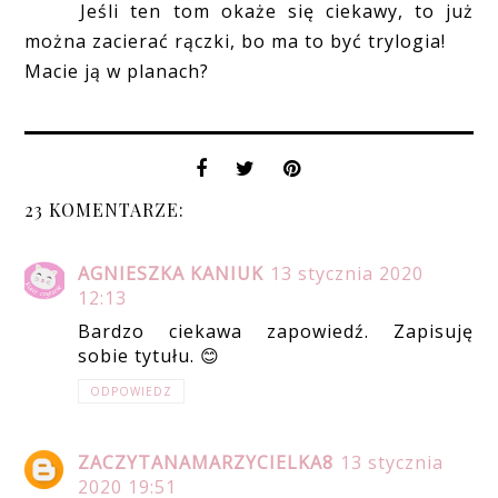
Jeśli ten tom okaże się ciekawy, to już
można zacierać rączki, bo ma to być trylogia!
Macie ją w planach?
23 KOMENTARZE:
AGNIESZKA KANIUK
13 stycznia 2020
12:13
Bardzo ciekawa zapowiedź. Zapisuję
sobie tytułu. 😊
ODPOWIEDZ
ZACZYTANAMARZYCIELKA8
13 stycznia
2020 19:51