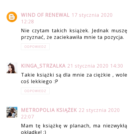
WIND OF RENEWAL
17 stycznia 2020
12:28
Nie czytam takich książek. Jednak muszę
przyznać, że zaciekawiła mnie ta pozycja.
ODPOWIEDZ
KINGA_STRZALKA
21 stycznia 2020 14:30
Takie książki są dla mnie za ciężkie , wole
coś lekkiego :P
ODPOWIEDZ
METROPOLIA KSIĄŻEK
22 stycznia 2020
22:07
Mam tę książkę w planach, ma niezwykłą
okładkę! :)