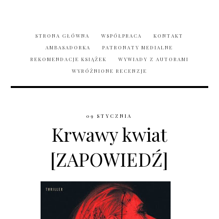
STRONA GŁÓWNA
WSPÓŁPRACA
KONTAKT
AMBASADORKA
PATRONATY MEDIALNE
REKOMENDACJE KSIĄŻEK
WYWIADY Z AUTORAMI
WYRÓŻNIONE RECENZJE
09 STYCZNIA
Krwawy kwiat
[ZAPOWIEDŹ]