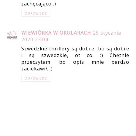
zachęcająco :)
ODPOWIEDZ
WIEWIÓRKA W OKULARACH
25 stycznia
2020 23:04
Szwedzkie thrillery są dobre, bo są dobre
i są szwedzkie, ot co. :) Chętnie
przeczytam, bo opis mnie bardzo
zaciekawił. ;)
ODPOWIEDZ