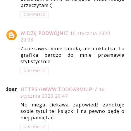
przeczytam :)
ODPOWIEDZ
WIDZĘ PODWÓJNIE
16 stycznia 2020
20:08
Zaciekawiła mnie fabuła, ale i okładka. Ta
grafika bardzo do mnie przemawia
stylistycznie
ODPOWIEDZ
HTTPS://WWW.TODOARMO.PL/
16
stycznia 2020 20:47
No mega ciekawa zapowiedź zanotuje
sobie tytuł tej książki i na pewno będę o
niej pamiętać.
ODPOWIEDZ