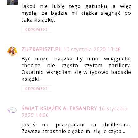
Jakoś nie lubię tego gatunku, a więc
myślę, że będzie mi ciężka sięgnąć po
taka książkę.
ODPOWIEDZ
ZUZKAPISZE.PL
16 stycznia 2020 13:40
Być może ksiązka by mnie wciągnęła,
chociaż nie często czytam thrillery.
Ostatnio wkręciłam się w typowo babskie
książki.
ODPOWIEDZ
ŚWIAT KSIĄŻEK ALEKSANDRY
16 stycznia
2020 14:00
Jakoś nie przepadam za thrillerami.
Zawsze strasznie ciężko mi się je czyta...