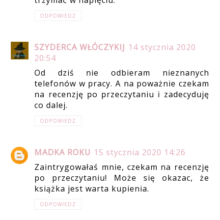
trzymać w napięciu.
ODPOWIEDZ
SZYDERCA WŁÓCZYKIJ
14 stycznia 2020
20:54
Od dziś nie odbieram nieznanych
telefonów w pracy. A na poważnie czekam
na recenzję po przeczytaniu i zadecyduję
co dalej.
ODPOWIEDZ
MADKA ROKU
15 stycznia 2020 14:26
Zaintrygowałaś mnie, czekam na recenzję
po przeczytaniu! Może się okazac, że
książka jest warta kupienia.
ODPOWIEDZ