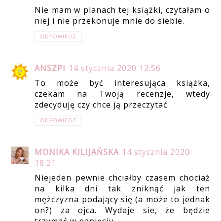
Nie mam w planach tej książki, czytałam o
niej i nie przekonuje mnie do siebie.
ODPOWIEDZ
ANSZPI
14 stycznia 2020 12:56
To może być interesująca książka,
czekam na Twoją recenzje, wtedy
zdecyduję czy chce ją przeczytać
ODPOWIEDZ
MONIKA KILIJAŃSKA
14 stycznia 2020
18:21
Niejeden pewnie chciałby czasem chociaż
na kilka dni tak zniknąć jak ten
mężczyzna podający się (a może to jednak
on?) za ojca. Wydaje sie, że będzie