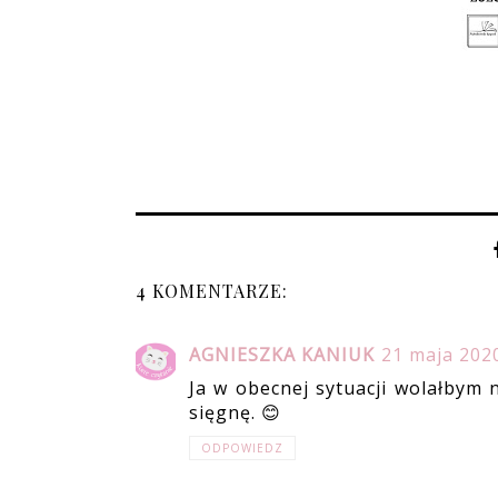
4 KOMENTARZE:
AGNIESZKA KANIUK
21 maja 202
Ja w obecnej sytuacji wolałbym n
sięgnę. 😊
ODPOWIEDZ