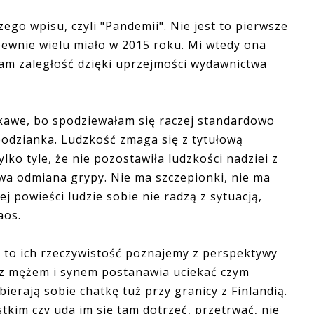
go wpisu, czyli "Pandemii". Nie jest to pierwsze
pewnie wielu miało w 2015 roku. Mi wtedy ona
łam zaległość dzięki uprzejmości wydawnictwa
kawe, bo spodziewałam się raczej standardowo
podzianka. Ludzkość zmaga się z tytułową
ko tyle, że nie pozostawiła ludzkości nadziei z
wa odmiana grypy. Nie ma szczepionki, nie ma
j powieści ludzie sobie nie radzą z sytuacją,
aos.
to ich rzeczywistość poznajemy z perspektywy
 z mężem i synem postanawia uciekać czym
obierają sobie chatkę tuż przy granicy z Finlandią.
stkim czy uda im się tam dotrzeć, przetrwać, nie