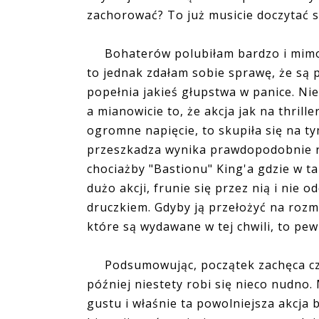
zachorować? To już musicie doczytać s
Bohaterów polubiłam bardzo i mimo, 
to jednak zdałam sobie sprawę, że są 
popełnia jakieś głupstwa w panice. Nie
a mianowicie to, że akcja jak na thril
ogromne napięcie, to skupiła się na ty
przeszkadza wynika prawdopodobnie r
chociażby "Bastionu" King'a gdzie w t
dużo akcji, frunie się przez nią i nie 
druczkiem. Gdyby ją przełożyć na rozmi
które są wydawane w tej chwili, to pew
Podsumowując, początek zachęca czyte
później niestety robi się nieco nudno.
gustu i właśnie ta powolniejsza akcja b