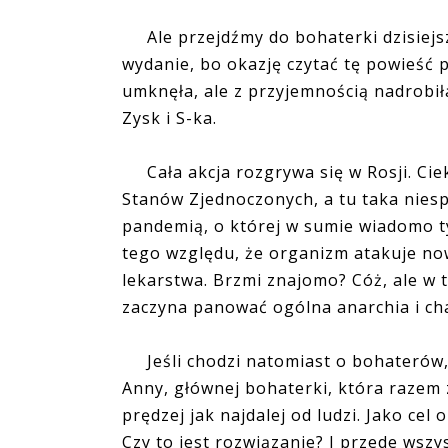
Ale przejdźmy do bohaterki dzisiejsze
wydanie, bo okazję czytać tę powieść 
umknęła, ale z przyjemnością nadrobi
Zysk i S-ka.
Cała akcja rozgrywa się w Rosji. Cie
Stanów Zjednoczonych, a tu taka nies
pandemią, o której w sumie wiadomo tyl
tego względu, że organizm atakuje no
lekarstwa. Brzmi znajomo? Cóż, ale w te
zaczyna panować ogólna anarchia i ch
Jeśli chodzi natomiast o bohaterów, 
Anny, głównej bohaterki, która razem
prędzej jak najdalej od ludzi. Jako cel 
Czy to jest rozwiązanie? I przede wszy