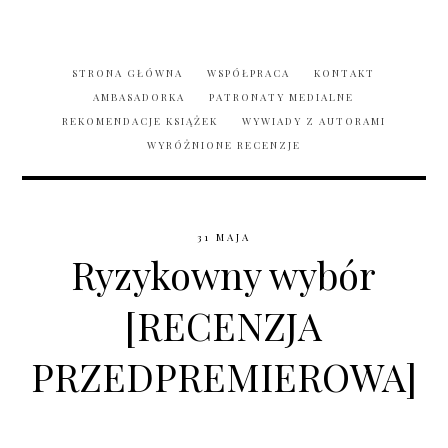
STRONA GŁÓWNA
WSPÓŁPRACA
KONTAKT
AMBASADORKA
PATRONATY MEDIALNE
REKOMENDACJE KSIĄŻEK
WYWIADY Z AUTORAMI
WYRÓŻNIONE RECENZJE
31 MAJA
Ryzykowny wybór
[RECENZJA
PRZEDPREMIEROWA]