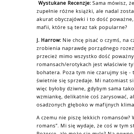
Wystukane Recenzje:
Sama mówisz, że
zupełnie różne książki, ale nadal zost
akurat obyczajówki i to dość poważne,
mafii, które są teraz tak popularne?
J. Harrow:
Nie chcę pisać o czymś, na c
zrobienia naprawdę porządnego rozezn
przecież mimo wszystko dość poważny 
romansach/erotykach jest właściwie ty
bohatera. Poza tym nie czarujmy się - 
świetnie się sprzedaje. Mi natomiast si
więc byłoby dziwne, gdybym sama tako
wzmiankę, delikatnie coś zarysować, a
osadzonych głęboko w mafijnych klima
A czemu nie piszę lekkich romansów? W
romans”. Mi się wydaje, że coś w tym 
Pozerce, ale może się mylę? Na pewno