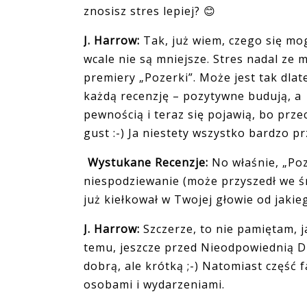
znosisz stres lepiej?
😊
J. Harrow:
Tak, już wiem, czego się m
wcale nie są mniejsze. Stres nadal ze m
premiery „Pozerki”. Może jest tak dla
każdą recenzję – pozytywne budują, a
pewnością i teraz się pojawią, bo prze
gust :-) Ja niestety wszystko bardzo p
Wystukane Recenzje:
No właśnie, „Poz
niespodziewanie (może przyszedł we śn
już kiełkował w Twojej głowie od jakie
J. Harrow:
Szczerze, to nie pamiętam, j
temu, jeszcze przed Nieodpowiednią D
dobrą, ale krótką ;-) Natomiast część 
osobami i wydarzeniami.