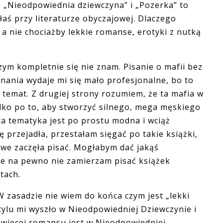
 „Nieodpowiednia dziewczyna” i „Pozerka” to
ałaś przy literaturze obyczajowej. Dlaczego
 a nie chociażby lekkie romanse, erotyki z nutką
zym kompletnie się nie znam. Pisanie o mafii bez
ania wydaje mi się mało profesjonalne, bo to
temat. Z drugiej strony rozumiem, że ta mafia w
lko po to, aby stworzyć silnego, mega męskiego
ta tematyka jest po prostu modna i wciąż
ę przejadła, przestałam sięgać po takie książki,
we zaczęła pisać. Mogłabym dać jakąś
le na pewno nie zamierzam pisać książek
tach.
 zasadzie nie wiem do końca czym jest „lekki
stylu mi wyszło w Nieodpowiedniej Dziewczynie i
 więcej romansu jest w Nieodpowiedniej