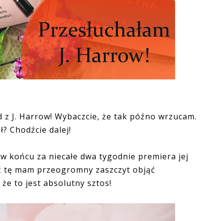
d z J. Harrow! Wybaczcie, że tak późno wrzucam.
ał? Chodźcie dalej!
w końcu za niecałe dwa tygodnie premiera jej
eść tę mam przeogromny zaszczyt objąć
e to jest absolutny sztos!