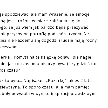
ogę spodziewać, ale mam wrażenie, że emocje
ną jest i rośnie w miarę zbliżania się do
tego, że już wiem jak bardzo będę przeżywać
nieprzychylne potrafią podciąć skrzydła. A z
cież nie każdemu się dogodzi i ludzie mają różny
rzeżywam...
erka”. Pomysł na tę książkę pojawił się nagle,
ie, jak to czasem u pisarzy bywa) czy gdzieś tam
goś czasu?
ak to było... Napisałam „Pozerkę” jakieś 2 lata
ziewczyną. To sporo czasu, a ja mam pamięć
fabuły powstała w wyniku inspiracji prawdziwymi