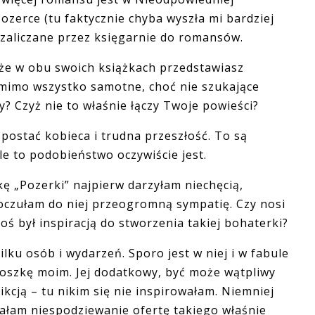
ozerce (tu faktycznie chyba wyszła mi bardziej
ki zaliczane przez księgarnie do romansów.
, że w obu swoich książkach przedstawiasz
k mimo wszystko samotne, choć nie szukające
? Czyż nie to właśnie łączy Twoje powieści?
a postać kobieca i trudna przeszłość. To są
le to podobieństwo oczywiście jest.
ę „Pozerki” najpierw darzyłam niechęcią,
poczułam do niej przeogromną sympatię. Czy nosi
ś był inspiracją do stworzenia takiej bohaterki?
lku osób i wydarzeń. Sporo jest w niej i w fabule
roszkę moim. Jej dodatkowy, być może wątpliwy
ikcją – tu nikim się nie inspirowałam. Niemniej
ałam niespodziewanie ofertę takiego właśnie