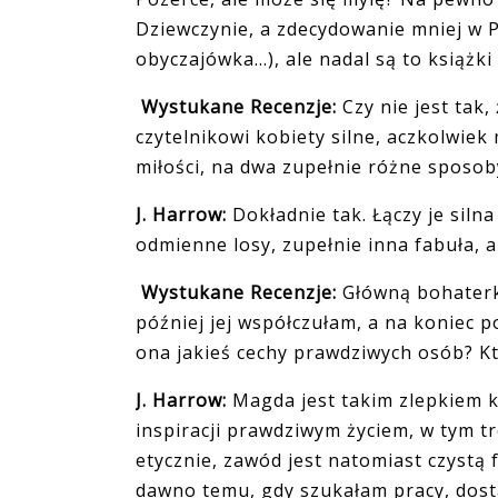
Dziewczynie, a zdecydowanie mniej w P
obyczajówka...), ale nadal są to książ
4.
Wystukane Recenzje:
Czy nie jest tak
czytelnikowi kobiety silne, aczkolwie
miłości, na dwa zupełnie różne sposoby
J. Harrow:
Dokładnie tak. Łączy je siln
odmienne losy, zupełnie inna fabuła, a
5.
Wystukane Recenzje:
Główną bohaterk
później jej współczułam, a na koniec 
ona jakieś cechy prawdziwych osób? Kto
J. Harrow:
Magda jest takim zlepkiem ki
inspiracji prawdziwym życiem, w tym t
etycznie, zawód jest natomiast czystą f
dawno temu, gdy szukałam pracy, dost