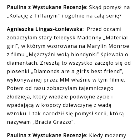
Paulina z Wystukane Recenzje:
Sk
ąd pomysł na
„Kolację z Tiffanym” i og
ó
lnie na całą serię?
Agnieszka Lingas-Łoniewska:
Przed oczami
zobaczyłam stary teledysk Madonny „Material
girl”, w którym wzorowana na Marylin Monroe
z filmu „Mężczyźni wolą blondynki” śpiewała o
diamentach. Zresztą to wszystko zaczęło się od
piosenki „Diamonds are a girl’s best friend”,
wykonywanej przez MM właśnie w tym filmie.
Potem od razu zobaczyłam tajemniczego
złodzieja, który wiedzie podwójne życie i
wpadającą w kłopoty dziewczynę z wadą
wzroku. I tak narodził się pomysł serii, którą
nazywam „Bracia Grazzo”.
Paulina z Wystukane Recenzje:
Kiedy możemy