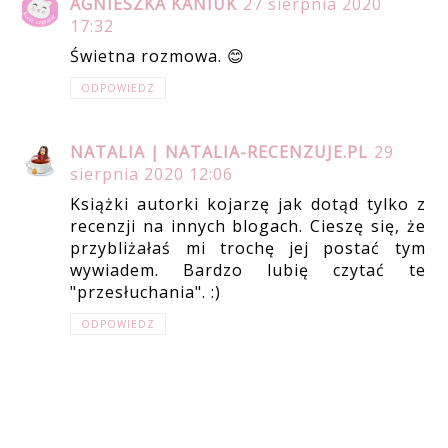
AGNIESZKA KANIUK
27 sierpnia 2020
17:32
Świetna rozmowa. 😊
ODPOWIEDZ
NATALIA | NATALIA-RECENZUJE.PL
29
sierpnia 2020 12:06
Książki autorki kojarzę jak dotąd tylko z
recenzji na innych blogach. Cieszę się, że
przybliżałaś mi trochę jej postać tym
wywiadem. Bardzo lubię czytać te
"przesłuchania". :)
ODPOWIEDZ