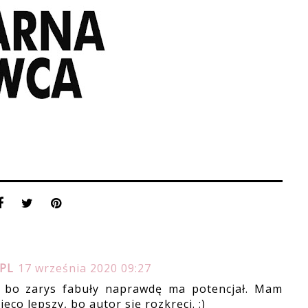
.PL
17 września 2020 09:27
ś, bo zarys fabuły naprawdę ma potencjał. Mam
eco lepszy, bo autor się rozkręci. :)