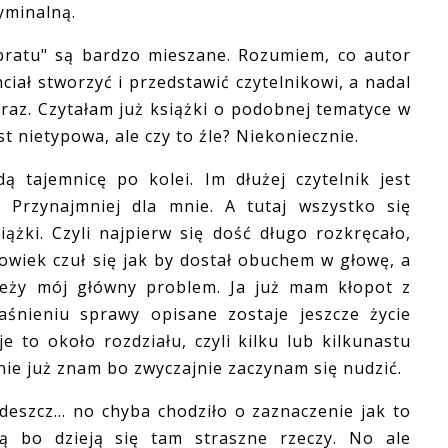
yminalną.
atu" są bardzo mieszane. Rozumiem, co autor
hciał stworzyć i przedstawić czytelnikowi, a nadal
 raz. Czytałam już książki o podobnej tematyce w
t nietypowa, ale czy to źle? Niekoniecznie.
jemnicę po kolei. Im dłużej czytelnik jest
. Przynajmniej dla mnie. A tutaj wszystko się
ążki. Czyli najpierw się dość długo rozkręcało,
łowiek czuł się jak by dostał obuchem w głowę, a
u leży mój główny problem. Ja już mam kłopot z
aśnieniu sprawy opisane zostaje jeszcze życie
 to około rozdziału, czyli kilku lub kilkunastu
nie już znam bo zwyczajnie zaczynam się nudzić.
zcz... no chyba chodziło o zaznaczenie jak to
ą bo dzieją się tam straszne rzeczy. No ale