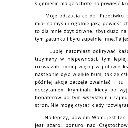
sięgniecie mając ochotę na powieść kr
Moje odczucia co do "Przeciwko br
miał na myśli i ogólnie jaką powieść c
to dla mnie zbyt dziwne, zbyt dużo na
tym gatunku i byłu zupełnie inne.Ta jes
Lubię natomiast odkrywać każdą ta
trzymany w niepewności, tym lepiej
rozwiązało mniej więcej w połowie ksi
następnie było wielkie bum, tak że cz
później akcja zaczęła zwalniać. I t
doczytaniem kryminału kiedy po wyj
bohaterów po tym wszystkim i zajmuje
stron. Nie mogę czytać kiedy rozwiąza
Najlepszy, powiem Wam, jest ten des
jest szaro, ponuro nad Częstochow