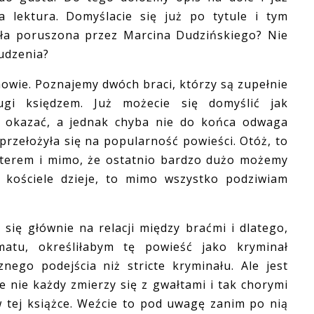
 lektura. Domyślacie się już po tytule i tym
ała poruszona przez Marcina Dudzińskiego? Nie
nudzenia?
owie. Poznajemy dwóch braci, którzy są zupełnie
rugi księdzem. Już możecie się domyślić jak
a okazać, a jednak chyba nie do końca odwaga
rzełożyła się na popularność powieści. Otóż, to
akterem i mimo, że ostatnio bardzo dużo możemy
w kościele dzieje, to mimo wszystko podziwiam
ię głównie na relacji między braćmi i dlatego,
atu, określiłabym tę powieść jako kryminał
znego podejścia niż stricte kryminału. Ale jest
e nie każdy zmierzy się z gwałtami i tak chorymi
w tej książce. Weźcie to pod uwagę zanim po nią