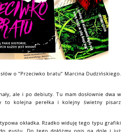
słów o "Przeciwko bratu" Marcina Dudzińskiego.
y, ale i po debiuty. Tu mam dosłownie dwa w
 to kolejna perełka i kolejny świetny pisarz
typowa okładka. Rzadko widuję tego typu grafiki
 do gustu. Do tego dołóżmy opis na dole i już