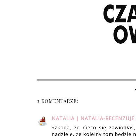
2 KOMENTARZE:
NATALIA | NATALIA-RECENZUJE
Szkoda, że nieco się zawiodła
nadzieję, że kolejny tom będzie ni