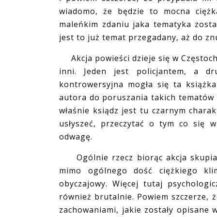
wiadomo, że będzie to mocna ciężka
maleńkim zdaniu jaka tematyka zost
jest to już temat przegadany, aż do z
Akcja powieści dzieje się w Częstoch
inni. Jeden jest policjantem, a d
kontrowersyjna mogła się ta książk
autora do poruszania takich tematów p
właśnie ksiądz jest tu czarnym char
usłyszeć, przeczytać o tym co się 
odwagę.
Ogólnie rzecz biorąc akcja skupia s
mimo ogólnego dość ciężkiego klim
obyczajowy. Więcej tutaj psychologic
również brutalnie. Powiem szczerze, ż
zachowaniami, jakie zostały opisane 