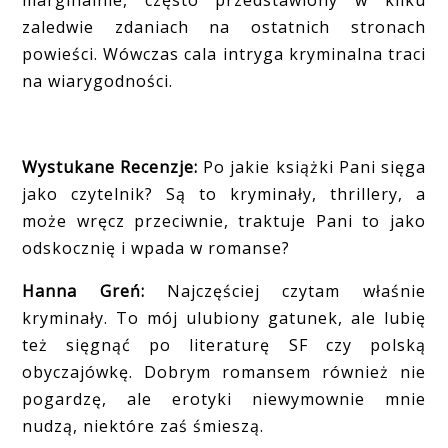
marginalnie, często przedstawiony w kilku
zaledwie zdaniach na ostatnich stronach
powieści. Wówczas cala intryga kryminalna traci
na wiarygodności.
Wystukane Recenzje:
Po jakie książki Pani sięga
jako czytelnik? Są to kryminały, thrillery, a
może wręcz przeciwnie, traktuje Pani to jako
odskocznię i wpada w romanse?
Hanna Greń:
Najczęściej czytam właśnie
kryminały. To mój ulubiony gatunek, ale lubię
też sięgnąć po literaturę SF czy polską
obyczajówkę. Dobrym romansem również nie
pogardzę, ale erotyki niewymownie mnie
nudzą, niektóre zaś śmieszą.