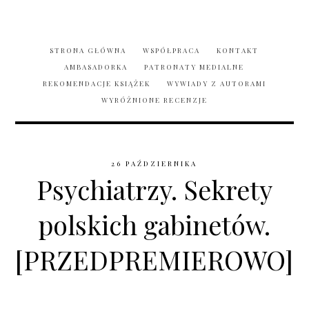
STRONA GŁÓWNA
WSPÓŁPRACA
KONTAKT
AMBASADORKA
PATRONATY MEDIALNE
REKOMENDACJE KSIĄŻEK
WYWIADY Z AUTORAMI
WYRÓŻNIONE RECENZJE
26 PAŹDZIERNIKA
Psychiatrzy. Sekrety
polskich gabinetów.
[PRZEDPREMIEROWO]