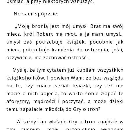
uśmiać, a przy niektórych wzruszyć.
No sami spójrzcie:
„Moją bronią jest mój umysł. Brat ma swój
miecz, król Robert ma młot, a ja mam umysł…
umysł zaś potrzebuje książek, podobnie jak
miecz potrzebuje kamienia do ostrzenia, jeśli,
oczywiście, ma zachować ostrość”.
Myślę, że tym cytatem już kupiłam wszystkich
książkoholików. I powiem Wam, że bez względu
na to, czy znacie serial, książki, czy też nie
macie o nich pojęcia, to warto sobie złapać te
aforyzmy, mądrości i poczytać, a może dzięki
temu zapałacie miłością do Gry o tron?
A każdy fan właśnie Gry o tron znajdzie w
tym cudnym, mały, przepięknie wydanym