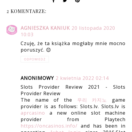
2 KOMENTARZE:
AGNIESZKA KANIUK
20 listopada 2020
10:03
Czuję, że ta książka mogłaby mnie mocno
poruszyć. 😊
ODPOWIEDZ
ANONIMOWY
2 kwietnia 2022 02:14
Slots Provider Review 2021 - Slots
Provider Review
The name of the
우리 카지노
game
provider is as follows: Slots.lv. Slots.lv is
aprcasino
a new online slot machine
provider from Playtech
https://oncasinos.info/
and has been in