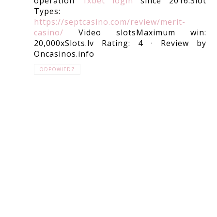
operation
1xbet login
since 2016.Slot
Types:
https://septcasino.com/review/merit-
casino/
Video slotsMaximum win:
20,000xSlots.lv Rating: 4 · ‎Review by
Oncasinos.info
ODPOWIEDZ