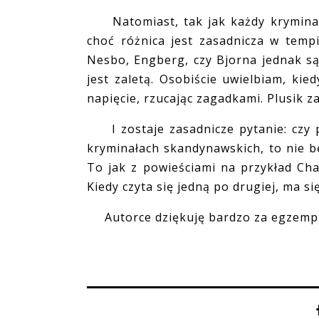
Natomiast, tak jak każdy kryminał s
choć różnica jest zasadnicza w temp
Nesbo, Engberg, czy Bjorna jednak są
jest zaletą. Osobiście uwielbiam, kie
napięcie, rzucając zagadkami. Plusik za
I zostaje zasadnicze pytanie: czy po
kryminałach skandynawskich, to nie b
To jak z powieściami na przykład Cha
Kiedy czyta się jedną po drugiej, ma si
Autorce dziękuję bardzo za egzempl