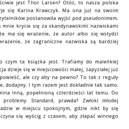
iwie jest Thor Larsen? Otóż, to nasza polska
yje się Karina Krawczyk. Ma ona już na swoim
 czytelników postanowiła wyjść pod pseudonimem.
la mnie krycie się za skandynawskimi nazwiskami
 że ma się wrażenie, że autor albo się wstydzi
rażenie, że zagraniczne nazwiska są bardziej
zym ta książka jest. Trafiamy do maleńkiej
ja dzieje się w miejscowości małej, zapyziałej już
powieść, ale czy aby na pewno? To tak z reguły
e, dodajmy. I tym razem jest dokładnie tak samo.
ina inną, popełnioną czterdzieści lat temu. Do
 problemy. Standard, prawda? Zwłoki młodej
sadzie w miejscu spokojnym, gdzie nikt by się
oczyna się wyścig z czasem, aby złapać winnego