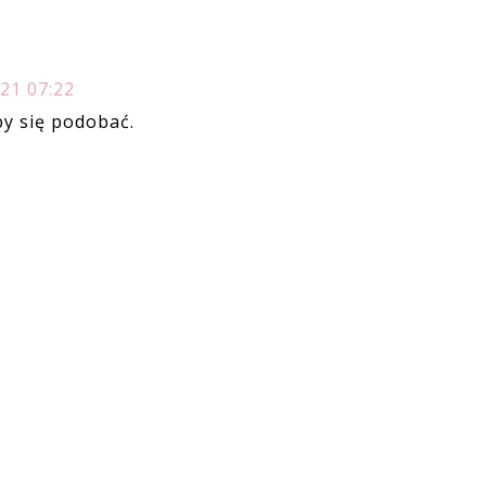
21 07:22
by się podobać.