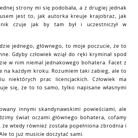
dnej strony mi się podobała, a z drugiej jednak
usem jest to, jak autorka kreuje krajobraz, jak
lnik czuje jak by tam był i uczestniczył w
zie jednego, głównego, to moje poczucie, że to
mne. Gdyby człowiek wziął do ręki kryminał spod
dzie w nim niemal jednakowego bohatera. Facet z
e na każdym kroku. Rozumiem taki zabieg, ale to
iu niektórych prac licencjackich. Człowiek ma
zuje się, że to to samo, tylko napisane własnymi
any innymi skandynawskimi powieściami, ale
idzimy świat oczami głównego bohatera, cofamy
ać, że wtedy również została popełniona zbrodnia i
Ale to już musicie doczytać sami.