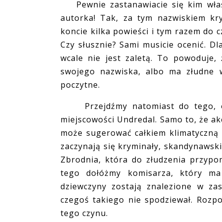
Pewnie zastanawiacie się kim właśc
autorka! Tak, za tym nazwiskiem kr
koncie kilka powieści i tym razem do
Czy słusznie? Sami musicie ocenić. D
wcale nie jest zaletą. To powoduje,
swojego nazwiska, albo ma złudne w
poczytne.
Przejdźmy natomiast do tego, o c
miejscowości Undredal. Samo to, że akc
może sugerować całkiem klimatyczną 
zaczynają się kryminały, skandynawski
Zbrodnia, która do złudzenia przypom
tego dołóżmy komisarza, który ma
dziewczyny zostają znalezione w za
czegoś takiego nie spodziewał. Rozp
tego czynu.