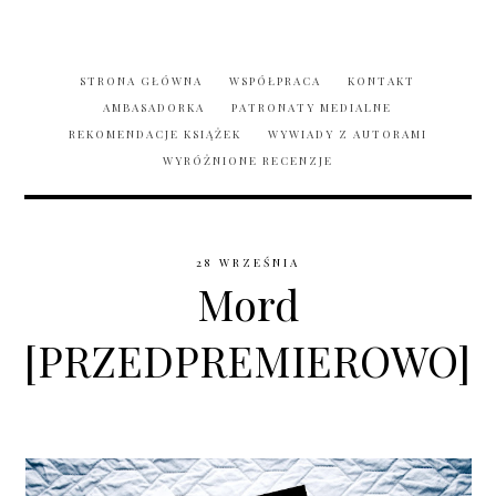
STRONA GŁÓWNA
WSPÓŁPRACA
KONTAKT
AMBASADORKA
PATRONATY MEDIALNE
REKOMENDACJE KSIĄŻEK
WYWIADY Z AUTORAMI
WYRÓŻNIONE RECENZJE
28 WRZEŚNIA
Mord
[PRZEDPREMIEROWO]