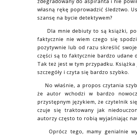
zdegradowany do aspiranta i nie powi
własną rękę poprowadzić śledztwo. Usi
szansę na bycie detektywem?
Dla mnie debiuty to są książki, po k
faktycznie nie wiem czego się spod
pozytywnie lub od razu skreślić swoj
części są to faktycznie bardzo udane d
Tak też jest w tym przypadku. Książk
szczegóły i czyta się bardzo szybko.
No właśnie, a propos czytania szybk
że autor wchodzi w bardzo nowocze
przystępnym językiem, że czytelnik się
czuje się traktowany jak niedouczo
autorzy często to robią wyjaśniając na
Oprócz tego, mamy genialnie wyk