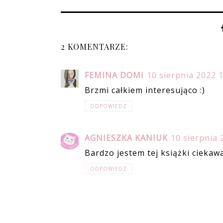
2 KOMENTARZE:
FEMINA DOMI
10 sierpnia 2022 
Brzmi całkiem interesująco :)
ODPOWIEDZ
AGNIESZKA KANIUK
10 sierpnia 
Bardzo jestem tej książki ciekawa
ODPOWIEDZ