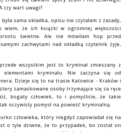
A czy wart uwagi?
była sama okładka, opisu nie czytałam z zasady,
 wiem, że ich książki w ogromnej większości
prostu świetne. Ale nie mówiłam hop przed
 samymi zachwytami nad okładką czytelnik żyje,
zede wszystkim jest to kryminał zmieszany z
 z elementami kryminału. Nie zaczyna się od
nera. Dzieje się to na trasie Katowice - Kraków i
ę cztery zamaskowane osoby trzymające się za ręce
óż, bogaty człowiek, to i pomyślicie, że takie
st tak oczywisty pomysł na powieść kryminalną.
urko człowieka, który niegdyś zapowiadał się na
st o tyle dziwne, że to przypadek, bo został on