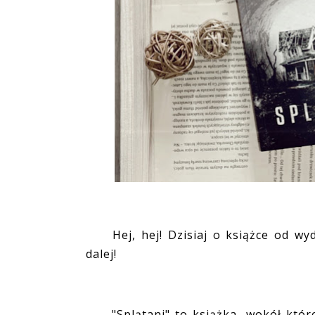
Hej, hej! Dzisiaj o książce od wyd
dalej!
"Splątani" to książka, wokół której