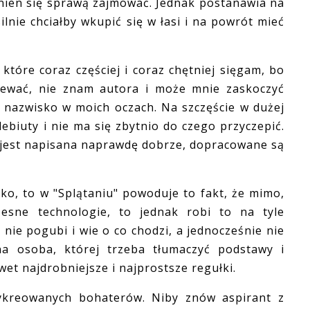
nien się sprawą zajmować. Jednak postanawia na
lnie chciałby wkupić się w łasi i na powrót mieć
tóre coraz częściej i coraz chętniej sięgam, bo
ziewać, nie znam autora i może mnie zaskoczyć
e nazwisko w moich oczach. Na szczęście w dużej
ebiuty i nie ma się zbytnio do czego przyczepić.
a jest napisana naprawdę dobrze, dopracowane są
o, to w "Splątaniu" powoduje to fakt, że mimo,
sne technologie, to jednak robi to na tyle
 nie pogubi i wie o co chodzi, a jednocześnie nie
na osoba, której trzeba tłumaczyć podstawy i
wet najdrobniejsze i najprostsze regułki.
reowanych bohaterów. Niby znów aspirant z