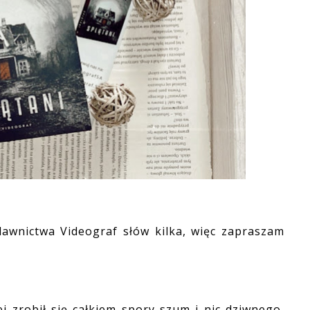
awnictwa Videograf słów kilka, więc zapraszam
 zrobił się całkiem spory szum i nic dziwnego,