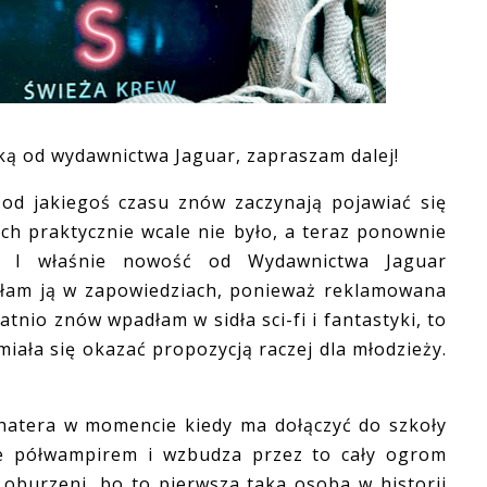
żką od wydawnictwa Jaguar, zapraszam dalej!
 jakiegoś czasu znów zaczynają pojawiać się
ich praktycznie wcale nie było, a teraz ponownie
! I właśnie nowość od Wydawnictwa Jaguar
yłam ją w zapowiedziach, ponieważ reklamowana
atnio znów wpadłam w sidła sci-fi i fantastyki, to
iała się okazać propozycją raczej dla młodzieży.
era w momencie kiedy ma dołączyć do szkoły
ie półwampirem i wzbudza przez to cały ogrom
 oburzeni, bo to pierwsza taka osoba w historii