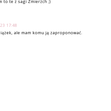
 to te z sagi Zmierzch ;)
23 17:48
książek, ale mam komu ją zaproponować.