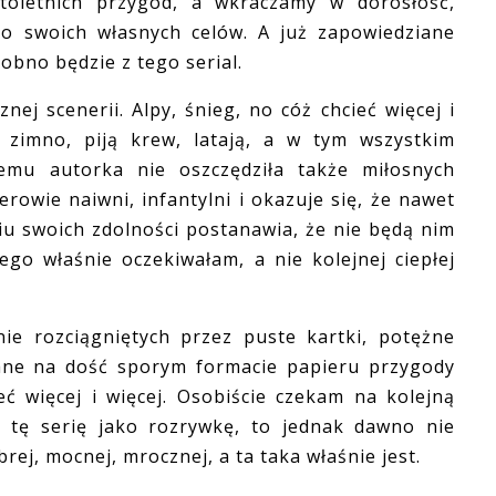
oletnich przygód, a wkraczamy w dorosłość,
do swoich własnych celów. A już zapowiedziane
dobno będzie z tego serial.
ej scenerii. Alpy, śnieg, no cóż chcieć więcej i
t zimno, piją krew, latają, a w tym wszystkim
remu autorka nie oszczędziła także miłosnych
rowie naiwni, infantylni i okazuje się, że nawet
iu swoich zdolności postanawia, że nie będą nim
go właśnie oczekiwałam, a nie kolejnej ciepłej
 rozciągniętych przez puste kartki, potężne
owane na dość sporym formacie papieru przygody
ć więcej i więcej. Osobiście czekam na kolejną
ę tę serię jako rozrywkę, to jednak dawno nie
ej, mocnej, mrocznej, a ta taka właśnie jest.