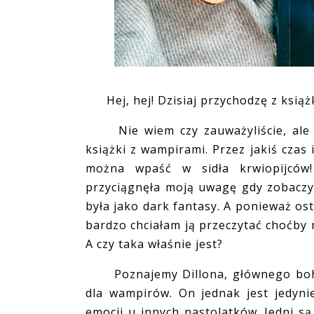
Hej, hej! Dzisiaj przychodzę z ksią
Nie wiem czy zauważyliście, ale od
książki z wampirami. Przez jakiś czas 
można wpaść w sidła krwiopijców
przyciągnęła moją uwagę gdy zobacz
była jako dark fantasy. A ponieważ ost
bardzo chciałam ją przeczytać choćby m
A czy taka właśnie jest?
Poznajemy Dillona, głównego bohat
dla wampirów. On jednak jest jedyn
emocji u innych nastolatków. Jedni są