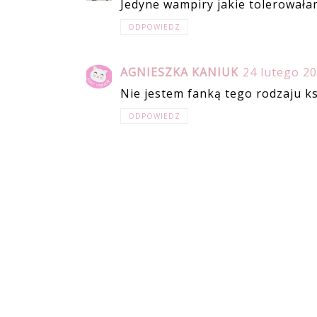
Jedyne wampiry jakie tolerowałam
ODPOWIEDZ
AGNIESZKA KANIUK
24 lutego 20
Nie jestem fanką tego rodzaju 
ODPOWIEDZ