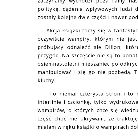
zaczynamy wychodzi poza ramy nast
politykę, dążenia wpływowych ludzi 
zostały kolejne dwie części i nawet po
Akcja książki toczy się w fantastyczn
oczywiście wampiry, którym nie jes
próbujący odnaleźć się Dillon, któ
przygód. Na szczęście nie są to bohate
osiemnastoletni mieszaniec po odkryc
manipulować i się go nie pozbędą. Te
kluchy.
To niemal czterysta stron i to nie
interlinie i czcionkę, tylko wydruk
wampirów, o których chce się wiedzie
część choć nie ukrywam, że traktuj
miałam w ręku książki o wampirach dobr