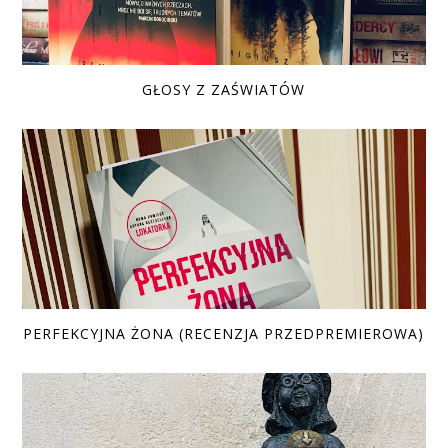
GŁOSY Z ZAŚWIATÓW
PERFEKCYJNA ŻONA (RECENZJA PRZEDPREMIEROWA)