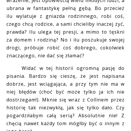
wrażenie, jest opowieścią wielu młodych ludzi, a
ubrana w fantastykę pełną gębą. Bo przecież
ilu wylatuje z gniazda rodzinnego, robi coś,
czego chcą rodzice, a sami chcieliby inaczej żyć,
prawda? Ilu ulega tej presji, a mimo to tęskni
za domem i rodziną? No i ilu poszukuje swojej
drogi, próbuje robić coś dobrego, cokolwiek
znaczącego, nie dać się złamać?
Widać w tej historii ogromną pasję do
pisania. Bardzo się cieszę, że jest napisana
dobrze, jest wciągająca, a przy tym nie ma w
niej błędów (choć być może tylko ja ich nie
dostrzegam!). Mknie się wraz z Collinem przez
historię tak niezwykłą, jak się tylko dało. Czy
pogardziłabym całą serią? Absolutnie nie! Z
chęcią nawet każdy tom mógłby być o innym z