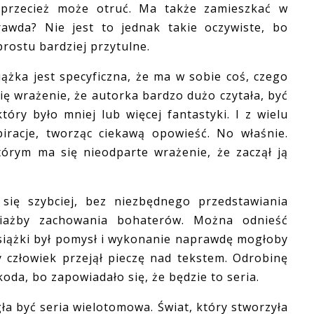
 przecież może otruć. Ma także zamieszkać w
rawda? Nie jest to jednak takie oczywiste, bo
prostu bardziej przytulne.
żka jest specyficzna, że ma w sobie coś, czego
się wrażenie, że autorka bardzo dużo czytała, być
tóry było mniej lub więcej fantastyki. I z wielu
iracje, tworząc ciekawą opowieść. No właśnie.
rym ma się nieodparte wrażenie, że zaczął ją
ę szybciej, bez niezbędnego przedstawiania
ciażby zachowania bohaterów. Można odnieść
książki był pomysł i wykonanie naprawdę mogłoby
y człowiek przejął pieczę nad tekstem. Odrobinę
oda, bo zapowiadało się, że będzie to seria.
 być seria wielotomowa. Świat, który stworzyła