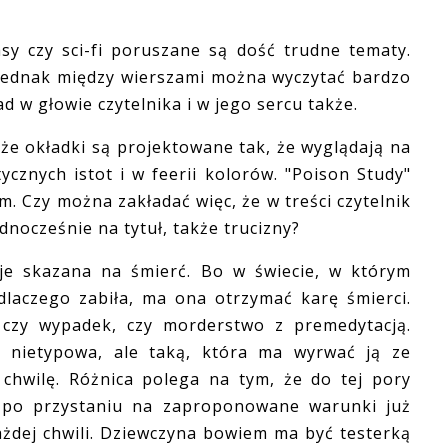
czy sci-fi poruszane są dość trudne tematy.
o jednak między wierszami można wyczytać bardzo
ad w głowie czytelnika i w jego sercu także.
że okładki są projektowane tak, że wyglądają na
ycznych istot i w feerii kolorów. "Poison Study"
. Czy można zakładać więc, że w treści czytelnik
dnocześnie na tytuł, także trucizny?
skazana na śmierć. Bo w świecie, w którym
 dlaczego zabiła, ma ona otrzymać karę śmierci.
 czy wypadek, czy morderstwo z premedytacją.
 nietypowa, ale taką, która ma wyrwać ją ze
chwilę. Różnica polega na tym, że do tej pory
 a po przystaniu na zaproponowane warunki już
ażdej chwili. Dziewczyna bowiem ma być testerką