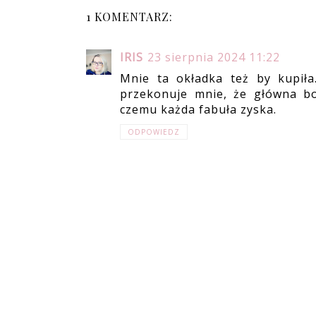
1 KOMENTARZ:
IRIS
23 sierpnia 2024 11:22
Mnie ta okładka też by kupiła.
przekonuje mnie, że główna boh
czemu każda fabuła zyska.
ODPOWIEDZ