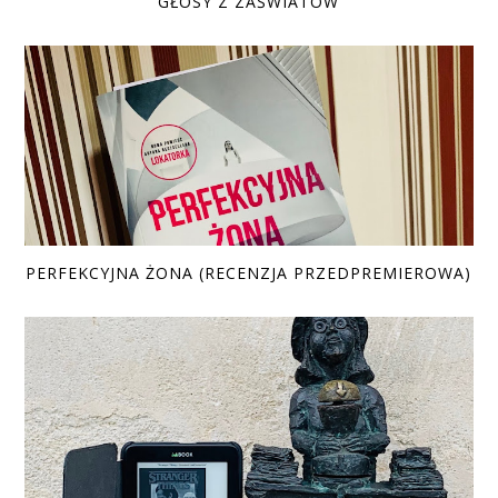
GŁOSY Z ZAŚWIATÓW
PERFEKCYJNA ŻONA (RECENZJA PRZEDPREMIEROWA)