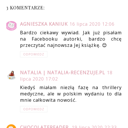
3 KOMENTARZE:
AGNIESZKA KANIUK
16 lipca 2020 12:06
Bardzo ciekawy wywiad. Jak już pisałam
na Facebooku autorki, bardzo chcę
przeczytać najnowsza Jej książkę. 😊
ODPOWIEDZ
NATALIA | NATALIA-RECENZUJE.PL
18
lipca 2020 17:02
Kiedyś miałam niezłą fazę na thrillery
medyczne, ale w polskim wydaniu to dla
mnie całkowita nowość.
ODPOWIEDZ
CHOCOLATEREADER
19 lipca 2020 22:33