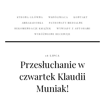
STRONA GŁÓWNA
WSPÓŁPRACA
KONTAKT
AMBASADORKA
PATRONATY MEDIALNE
REKOMENDACJE KSIĄŻEK
WYWIADY Z AUTORAMI
WYRÓŻNIONE RECENZJE
16 LIPCA
Przesłuchanie w
czwartek Klaudii
Muniak!