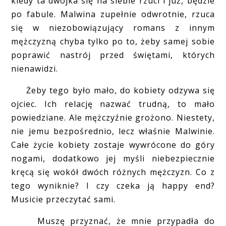
kiedy ta dwójka się na siebie rzuci i już, będzie
po fabule. Malwina zupełnie odwrotnie, rzuca
się w niezobowiązujący romans z innym
mężczyzną chyba tylko po to, żeby samej sobie
poprawić nastrój przed świętami, których
nienawidzi.
Żeby tego było mało, do kobiety odzywa się
ojciec. Ich relację nazwać trudną, to mało
powiedziane. Ale mężczyźnie grożono. Niestety,
nie jemu bezpośrednio, lecz właśnie Malwinie.
Całe życie kobiety zostaje wywrócone do góry
nogami, dodatkowo jej myśli niebezpiecznie
kręcą się wokół dwóch różnych mężczyzn. Co z
tego wyniknie? I czy czeka ją happy end?
Musicie przeczytać sami.
Muszę przyznać, że mnie przypadła do