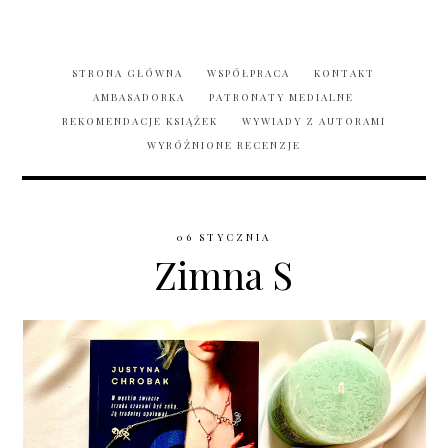
STRONA GŁÓWNA
WSPÓŁPRACA
KONTAKT
AMBASADORKA
PATRONATY MEDIALNE
REKOMENDACJE KSIĄŻEK
WYWIADY Z AUTORAMI
WYRÓŻNIONE RECENZJE
06 STYCZNIA
Zimna S