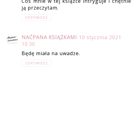
Coś mnie w tej książce intryguje i chętnie
ją przeczytam.
ODPOWIEDZ
NAĆPANA KSIĄŻKAMI
10 stycznia 2021
10:30
Będę miała na uwadze.
ODPOWIEDZ