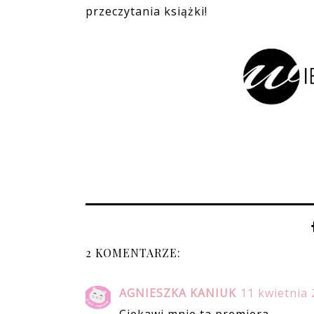
przeczytania książki!
2 KOMENTARZE:
AGNIESZKA KANIUK
11 kwietnia 
Ciekawi mnie ta premiera.