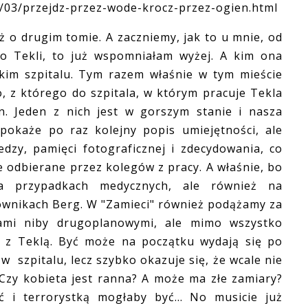
/03/przejdz-przez-wode-krocz-przez-ogien.html
 drugim tomie. A zaczniemy, jak to u mnie, od
 o Tekli, to już wspomniałam wyżej. A kim ona
skim szpitalu. Tym razem właśnie w tym mieście
z którego do szpitala, w którym pracuje Tekla
n. Jeden z nich jest w gorszym stanie i nasza
pokaże po raz kolejny popis umiejętności, ale
dzy, pamięci fotograficznej i zdecydowania, co
e odbierane przez kolegów z pracy. A właśnie, bo
na przypadkach medycznych, ale również na
ownikach Berg. W "Zamieci" również podążamy za
iami niby drugoplanowymi, ale mimo wszystko
 z Teklą. Być może na początku wydają się po
 szpitalu, lecz szybko okazuje się, że wcale nie
 Czy kobieta jest ranna? A może ma złe zamiary?
 i terrorystką mogłaby być... No musicie już