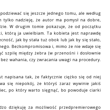
odziewać się jeszcze jednego tomu, ale według
 tylko nadzieję, że autor ma pomysł na dobre,
dzie. W drugim tomie pokazuje, że od początku
i, którą ja uwielbiam. Ta kobieta jest naprawdę
cność, jak by stała tuż obok lub jak by się stało,
jnego. Bezkompromisowa i, mimo że nie wdaje się
ąć szpilę między żebra (w przenośni i dosłownie
, bez wahania, czy zwracania uwagi na procedury.
 napisana tak, że faktycznie ciężko się od niej
a się niepokój, że któryś zaraz wywinie jakiś
iec, po który warto sięgnąć, bo powoduje ciarki
o dziękuję za możliwość przedpremierowego