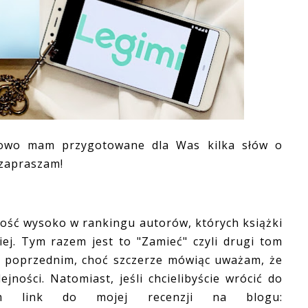
owo mam przygotowane dla Was kilka słów o
e, zapraszam!
ość wysoko w rankingu autorów, których książki
iej. Tym razem jest to "Zamieć" czyli drugi tom
 z poprzednim, choć szczerze mówiąc uważam, że
ności. Natomiast, jeśli chcielibyście wrócić do
cam link do mojej recenzji na blogu: