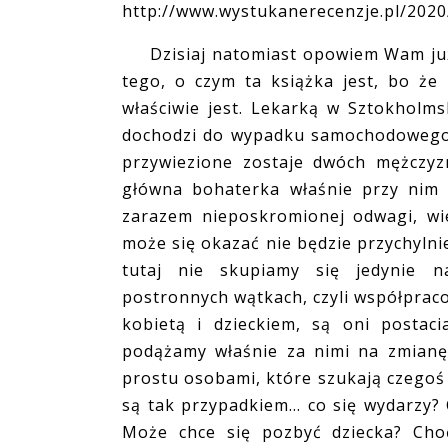
http://www.wystukanerecenzje.pl/2020
Dzisiaj natomiast opowiem Wam już o
tego, o czym ta książka jest, bo że
właściwie jest. Lekarką w Sztokholm
dochodzi do wypadku samochodowego, 
przywiezione zostaje dwóch mężczyz
główna bohaterka właśnie przy nim 
zarazem nieposkromionej odwagi, wie
może się okazać nie będzie przychylni
tutaj nie skupiamy się jedynie 
postronnych wątkach, czyli współprac
kobietą i dzieckiem, są oni postac
podążamy właśnie za nimi na zmianę
prostu osobami, które szukają czegoś w
są tak przypadkiem... co się wydarzy?
Może chce się pozbyć dziecka? Choć