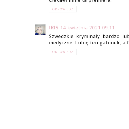
ODPOWIEDZ
IRIS
14 kwietnia 2021 09:11
Szwedzkie kryminały bardzo lub
medyczne. Lubię ten gatunek, a f
ODPOWIEDZ