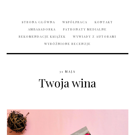
STRONA GŁÓWNA
WSPÓŁPRACA
KONTAKT
AMBASADORKA
PATRONATY MEDIALNE
REKOMENDACJE KSIĄŻEK
WYWIADY Z AUTORAMI
WYRÓŻNIONE RECENZJE
31 MAJA
Twoja wina