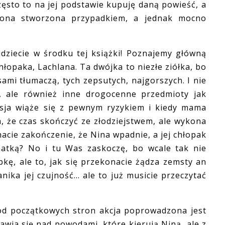
ęsto to na jej podstawie kupuję daną powieść, a
t ona stworzona przypadkiem, a jednak mocno
ecie w środku tej książki! Poznajemy główną
hłopaka, Lachlana. Ta dwójka to niezłe ziółka, bo
ami tłumaczą, tych zepsutych, najgorszych. I nie
e, ale również inne drogocenne przedmioty jak
fesja wiąże się z pewnym ryzykiem i kiedy mama
, że czas skończyć ze złodziejstwem, ale wykona
znacie zakończenie, że Nina wpadnie, a jej chłopak
matką? No i tu Was zaskoczę, bo wcale tak nie
kę, ale to, jak się przekonacie żądza zemsty an
nika jej czujność... ale to już musicie przeczytać
 od początkowych stron akcja poprowadzona jest
nawia się nad powodami, które kierują Niną, ale z