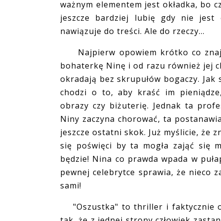
ważnym elementem jest okładka, bo cz
jeszcze bardziej lubię gdy nie jes
nawiązuje do treści. Ale do rzeczy...
Najpierw opowiem krótko co znajdzi
bohaterkę Ninę i od razu również jej c
okradają bez skrupułów bogaczy. Jak s
chodzi o to, aby kraść im pieniądz
obrazy czy biżuterię. Jednak ta pro
Niny zaczyna chorować, ta postanawia
jeszcze ostatni skok. Już myślicie, że 
się poświęci by ta mogła zająć się 
będzie! Nina co prawda wpada w pułap
pewnej celebrytce sprawia, że nieco za
sami!
"Oszustka" to thriller i faktycznie
tak, że z jednej strony człowiek zasta