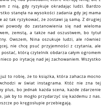
em z nią, gdy ryzykuje okradając ludzi. Bardzo
stko stanęła na wysokości zadania gdy jej mama
 aż tak ryzykować, że zostawi ją samą. Z drugiej
owi powody do zastanowienia się nad wieloma
ewem, zemstą, a także nad oszustwem, bo tytuł
czny. Owszem, Nina oszukuje ludzi, ale również
cej, nie chcę psuć przyjemności z czytania, ale
ą postać, którą czytelnik obdarza całym ogromem
 nieco po irytację nad jej zachowaniem. Wszystko
ż to robię, że to książka, która zahacza mocno
chodzi w świat instagrama. Któż nie zna tej
mny plus, bo jednak każda scena, każde zdarzenie
e, jak by to mogło przydarzyć się każdemu z nas.
reszcze po kręgosłupie przebiegają.