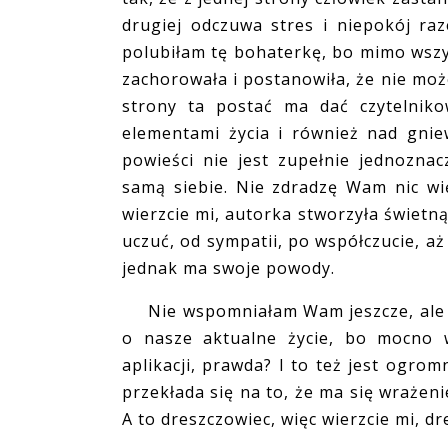
drugiej odczuwa stres i niepokój raz
polubiłam tę bohaterkę, bo mimo wszy
zachorowała i postanowiła, że nie może
strony ta postać ma dać czytelnik
elementami życia i również nad gni
powieści nie jest zupełnie jednozna
samą siebie. Nie zdradzę Wam nic wię
wierzcie mi, autorka stworzyła świetn
uczuć, od sympatii, po współczucie, aż
jednak ma swoje powody.
Nie wspomniałam Wam jeszcze, ale ju
o nasze aktualne życie, bo mocno w
aplikacji, prawda? I to też jest ogro
przekłada się na to, że ma się wrażeni
A to dreszczowiec, więc wierzcie mi, d