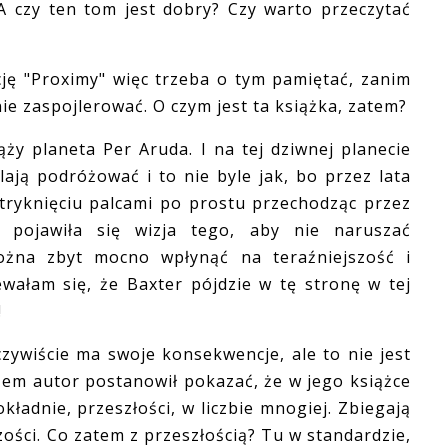
A czy ten tom jest dobry? Czy warto przeczytać
 "Proximy" więc trzeba o tym pamiętać, zanim
nie zaspojlerować. O czym jest ta książka, zatem?
 planeta Per Aruda. I na tej dziwnej planecie
lają podróżować i to nie byle jak, bo przez lata
stryknięciu palcami po prostu przechodząc przez
 pojawiła się wizja tego, aby nie naruszać
można zbyt mocno wpłynąć na teraźniejszość i
ewałam się, że Baxter pójdzie w tę stronę w tej
!
wiście ma swoje konsekwencje, ale to nie jest
zem autor postanowił pokazać, że w jego książce
okładnie, przeszłości, w liczbie mnogiej. Zbiegają
szości. Co zatem z przeszłością? Tu w standardzie,