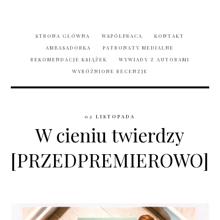
STRONA GŁÓWNA
WSPÓŁPRACA
KONTAKT
AMBASADORKA
PATRONATY MEDIALNE
REKOMENDACJE KSIĄŻEK
WYWIADY Z AUTORAMI
WYRÓŻNIONE RECENZJE
02 LISTOPADA
W cieniu twierdzy
[PRZEDPREMIEROWO]