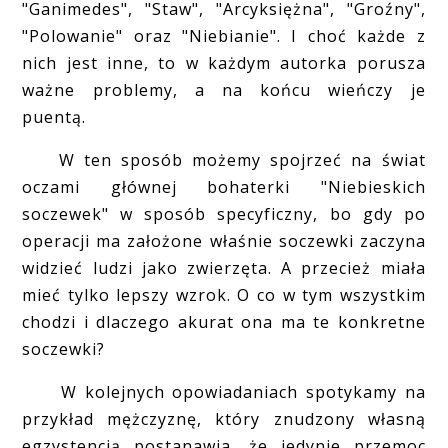
"Ganimedes", "Staw", "Arcyksiężna", "Groźny",
"Polowanie" oraz "Niebianie". I choć każde z
nich jest inne, to w każdym autorka porusza
ważne problemy, a na końcu wieńczy je
puentą.
W ten sposób możemy spojrzeć na świat
oczami głównej bohaterki "Niebieskich
soczewek" w sposób specyficzny, bo gdy po
operacji ma założone właśnie soczewki zaczyna
widzieć ludzi jako zwierzęta. A przecież miała
mieć tylko lepszy wzrok. O co w tym wszystkim
chodzi i dlaczego akurat ona ma te konkretne
soczewki?
W kolejnych opowiadaniach spotykamy na
przykład mężczyznę, który znudzony własną
egzystencją postanawia, że jedynie przemoc