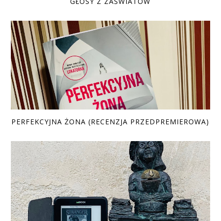
GŁOSY Z ZAŚWIATÓW
PERFEKCYJNA ŻONA (RECENZJA PRZEDPREMIEROWA)