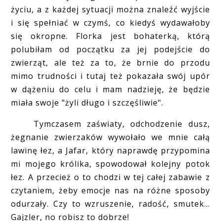
życiu, a z każdej sytuacji można znaleźć wyjście
i się spełniać w czymś, co kiedyś wydawałoby
się okropne. Florka jest bohaterką, którą
polubiłam od początku za jej podejście do
zwierząt, ale też za to, że brnie do przodu
mimo trudności i tutaj też pokazała swój upór
w dążeniu do celu i mam nadzieję, że będzie
miała swoje "żyli długo i szczęśliwie".
Tymczasem zaświaty, odchodzenie dusz,
żegnanie zwierzaków wywołało we mnie całą
lawinę łez, a Jafar, który naprawdę przypomina
mi mojego królika, spowodował kolejny potok
łez. A przecież o to chodzi w tej całej zabawie z
czytaniem, żeby emocje nas na różne sposoby
odurzały. Czy to wzruszenie, radość, smutek...
Gajzler, no robisz to dobrze!