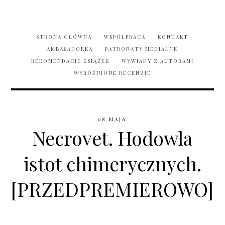
STRONA GŁÓWNA
WSPÓŁPRACA
KONTAKT
AMBASADORKA
PATRONATY MEDIALNE
REKOMENDACJE KSIĄŻEK
WYWIADY Z AUTORAMI
WYRÓŻNIONE RECENZJE
08 MAJA
Necrovet. Hodowla
istot chimerycznych.
[PRZEDPREMIEROWO]